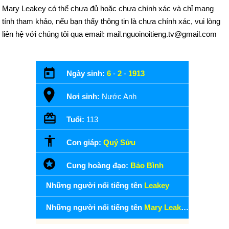
Mary Leakey có thể chưa đủ hoặc chưa chính xác và chỉ mang
tính tham khảo, nếu bạn thấy thông tin là chưa chính xác, vui lòng
liên hệ với chúng tôi qua email: mail.nguoinoitieng.tv@gmail.com
Ngày sinh:
6
-
2
-
1913
Nơi sinh:
Nước Anh
Tuổi:
113
Con giáp:
Quý Sửu
Cung hoàng đạo:
Bảo Bình
Những người nổi tiếng tên
Leakey
Những người nổi tiếng tên
Mary Leakey