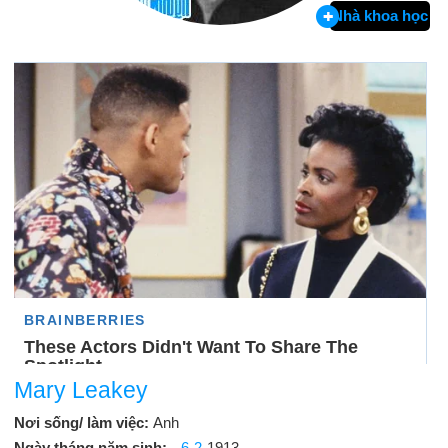
Nhà khoa học
Mary Leakey
Nơi sống/ làm việc:
Anh
Ngày tháng năm sinh:
6-2
-1913