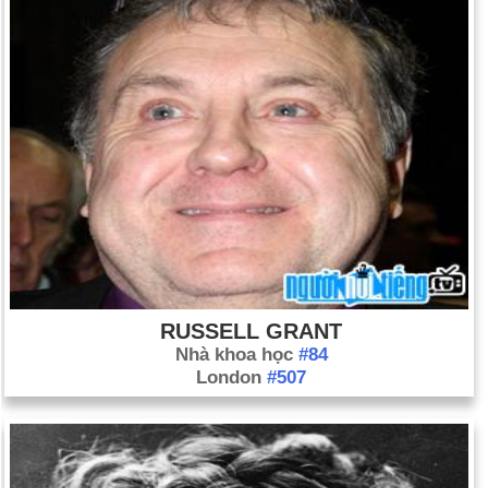
Elizabeth II của Vương quốc Anh.
Ngày 6-2 năm 1971:
Phi hành gia Alan B. Shepard đánh một
quả bóng gôn và Edgar Mitchell ném "lao" lên mặt trăng. Họ đã
hạ cánh trong cùng một miệng núi lửa và vẫn ở trên Mặt trăng
cho đến ngày nay.
Ngày 6-2 năm 2001:
Ariel Sharon được bầu làm thủ tướng
của Israel.
Ngày 6-2 năm 2012:
Lễ kỷ niệm Kim cương của Nữ hoàng
Elizabeth II đánh dấu kỷ niệm 60 năm ngày bà lên ngôi.
RUSSELL GRANT
Nhà khoa học
#84
London
#507