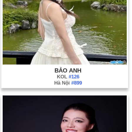
BẢO ANH
KOL
#126
Hà Nội
#899