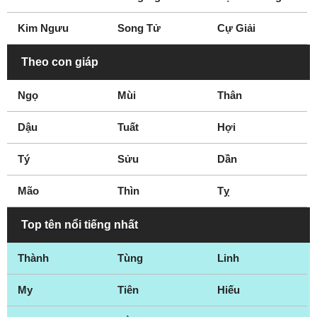
Hot boy
Triết gia
Kim Ngưu
Song Tử
Cự Giải
Phi hành gia
Lãnh đạo thế giới
Theo con giáp
Ngọ
Mùi
Thân
Dậu
Tuất
Hợi
Tý
Sửu
Dần
Mão
Thìn
Tỵ
Top tên nổi tiếng nhất
Thành
Tùng
Linh
My
Tiên
Hiếu