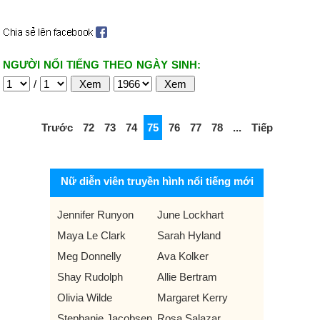
NGƯỜI NỔI TIẾNG THEO NGÀY SINH:
/
Trước
72
73
74
75
76
77
78
...
Tiếp
Nữ diễn viên truyền hình nổi tiếng mới
Jennifer Runyon
June Lockhart
Maya Le Clark
Sarah Hyland
Meg Donnelly
Ava Kolker
Shay Rudolph
Allie Bertram
Olivia Wilde
Margaret Kerry
Stephanie Jacobsen
Rosa Salazar