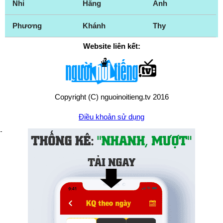
Nhi
Hằng
Anh
Phương
Khánh
Thy
Website liên kết:
Copyright (C) nguoinoitieng.tv 2016
Điều khoản sử dụng
Chính sách quyền riêng tư
Liên hệ:
mail.nguoinoitieng.tv@gmail.com