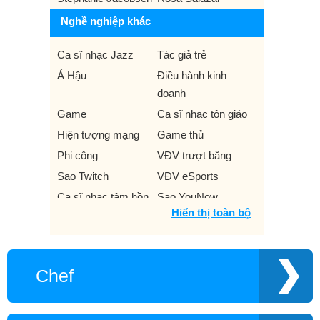
Nghề nghiệp khác
Ca sĩ nhạc Jazz
Tác giả trẻ
Á Hậu
Điều hành kinh
doanh
Game
Ca sĩ nhạc tôn giáo
Hiện tượng mạng
Game thủ
Phi công
VĐV trượt băng
Sao Twitch
VĐV eSports
Ca sĩ nhạc tâm hồn
Sao YouNow
Hiển thị toàn bộ
VĐV trượt ván tuyết
Anh hùng chiến tranh
Việt Nam
Ca sĩ Opera
HLV bóng rổ
Chef
Phim
Nhà sản xuất truyền
hình
Nhà hoạt động
Sao musical.ly