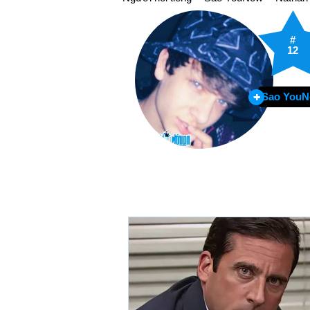
#
12
Sao You