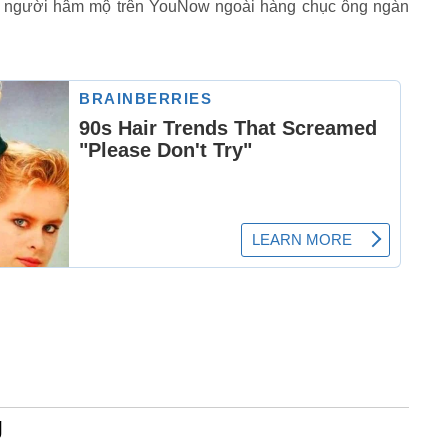
 người hâm mộ trên YouNow ngoài hàng chục ông ngàn
.
g