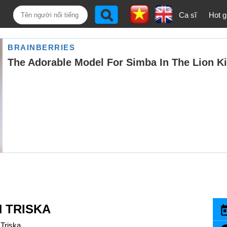
Ca sĩ
Hot gi
 TRISKA
Triska