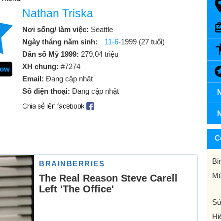
Nathan Triska
Nơi sống/ làm việc:
Seattle
Ngày tháng năm sinh:
11-6
-1999 (27 tuổi)
Dân số Mỹ 1999:
279,04 triệu
XH chung:
#7274
Now
Email:
Đang cập nhật
Số điện thoại:
Đang cập nhật
N
N
C
Bi
Mù
Sứ
Hi