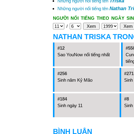
Triska
Những người nổi tiếng tên
Nathan Tr
Những người nổi tiếng tên
NGƯỜI NỔI TIẾNG THEO NGÀY SIN
/
NATHAN TRISKA TRON
#12
#55
Sao YouNow nổi tiếng nhất
Cun
tiến
#256
#271
Sinh năm Kỷ Mão
Sinh
#184
#8
Sinh ngày 11
Sinh 
BÌNH LUẬN