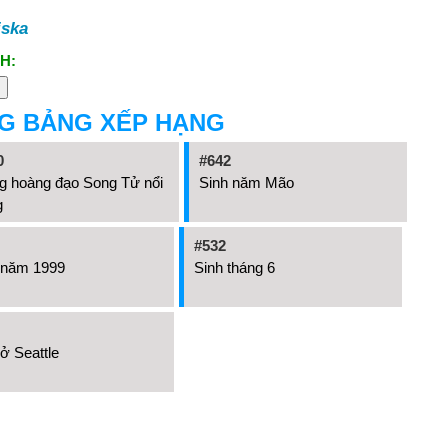
iska
H:
G BẢNG XẾP HẠNG
0
#642
g hoàng đạo Song Tử nổi
Sinh năm Mão
g
#532
 năm 1999
Sinh tháng 6
ở Seattle