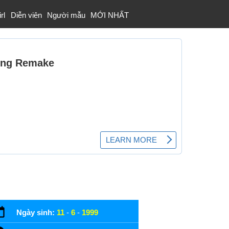
rl
Diễn viên
Người mẫu
MỚI NHẤT
Ngày sinh:
11
-
6
-
1999