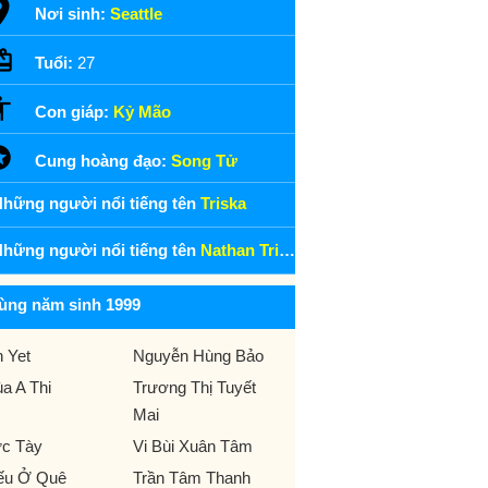
Nơi sinh:
Seattle
Tuổi:
27
Con giáp:
Kỷ Mão
Cung hoàng đạo:
Song Tử
hững người nổi tiếng tên
Triska
hững người nổi tiếng tên
Nathan Triska
ùng năm sinh 1999
n Yet
Nguyễn Hùng Bảo
a A Thi
Trương Thị Tuyết
Mai
c Tày
Vi Bùi Xuân Tâm
ếu Ở Quê
Trần Tâm Thanh