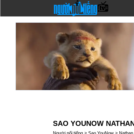
SAO YOUNOW NATHAN
Người nổi tiếng
>
Sao YouNow
>
Nathan 