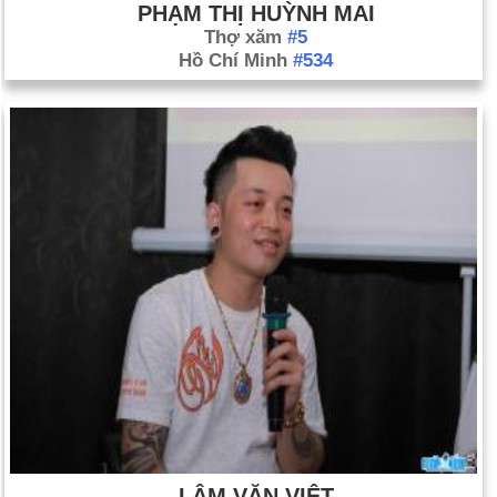
PHẠM THỊ HUỲNH MAI
Thợ xăm
#5
Hồ Chí Minh
#534
LÂM VĂN VIỆT