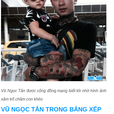
Vũ Ngọc Tân được cộng đồng mạng biết tới nhờ hình ảnh
xăm trổ chăm con khéo
VŨ NGỌC TÂN TRONG BẢNG XẾP