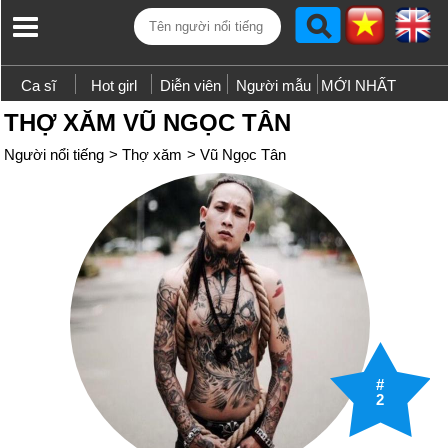
Ca sĩ
Hot girl
Diễn viên
Người mẫu
MỚI NHẤT
THỢ XĂM VŨ NGỌC TÂN
Người nổi tiếng
>
Thợ xăm
>
Vũ Ngọc Tân
#
2