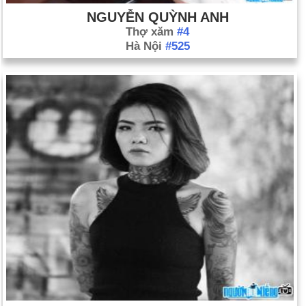
NGUYỄN QUỲNH ANH
Thợ xăm
#4
Hà Nội
#525