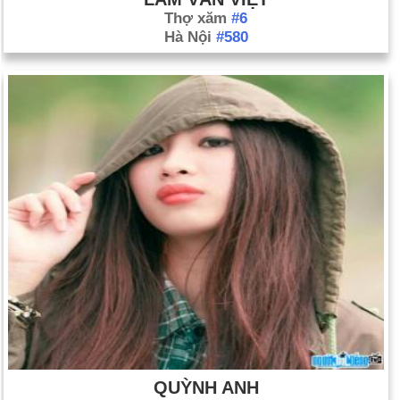
Thợ xăm
#6
Hà Nội
#580
QUỲNH ANH