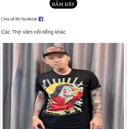
chống Gorbachev của những người theo chủ nghĩa cứng rắn
cộng sản (18-22 tháng 8). Bối cảnh: Những người cai trị nước
Nga từ năm 1533
Litva, Estonia và Latvia giành độc lập từ Liên Xô (ngày 25
Các Thợ xăm nổi tiếng khác
tháng 8); Hoa Kỳ công nhận họ (ngày 2 tháng 9).
Quân đội Haiti bắt giữ tổng thống trong cuộc nổi dậy (ngày 30
tháng 9). Hoa Kỳ ngừng hỗ trợ cho Haiti (ngày 1 tháng 10).
Hoa Kỳ truy tố hai người Libya vào năm 1988 đánh bom
chuyến bay số 103 của Pan Am ở Lockerbie, Scotland (ngày
15 tháng 11).
Liên Xô tan rã sau khi Tổng thống Gorbachev từ chức; các
nước cộng hòa hợp thành tạo thành Cộng đồng các quốc gia
độc lập (ngày 25 tháng 12). Bối cảnh: Sự tan rã của Liên Xô