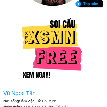
Thợ xăm
Vũ Ngọc Tân
Nơi sống/ làm việc:
Hồ Chí Minh
Ngày tháng năm sinh:
?-?-1991 (35 tuổi)