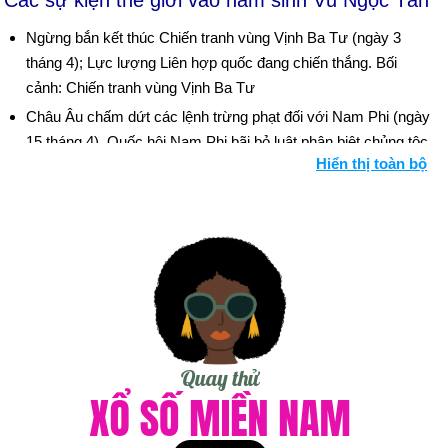
Các sự kiện thế giới vào năm sinh Vũ Ngọc Tân
Ngừng bắn kết thúc Chiến tranh vùng Vịnh Ba Tư (ngày 3
tháng 4); Lực lượng Liên hợp quốc đang chiến thắng. Bối
cảnh: Chiến tranh vùng Vịnh Ba Tư
Châu Âu chấm dứt các lệnh trừng phạt đối với Nam Phi (ngày
15 tháng 4). Quốc hội Nam Phi bãi bỏ luật phân biệt chủng tộc
Hiển thị toàn bộ
(ngày 5 tháng 6).
Pháp đồng ý ký hiệp ước cấm phổ biến vũ khí nguyên tử năm
1968 (ngày 3 tháng 6). Trung Quốc chấp nhận hiệp ước không
phổ biến vũ khí hạt nhân (ngày 10 tháng 8). Hội nghị thượng
đỉnh Bush-Gorbachev đàm phán hiệp ước cắt giảm vũ khí
chiến lược (ngày 31 tháng 7).
Chính phủ Cộng sản Albania từ chức (ngày 4 tháng 6).
Hiệp ước Warsaw bị giải thể (ngày 1 tháng 7).
Boris Yeltsin trở thành tổng thống được bầu tự do đầu tiên của
Cộng hòa Nga (ngày 10 tháng 7). Cổ phiếu của Yeltsin tăng lên
khi ông đóng vai trò nổi bật trong việc trấn áp cuộc đảo chính