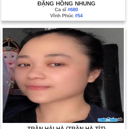
ĐẶNG HỒNG NHUNG
Ca sĩ
#680
Vĩnh Phúc
#54
TRẦN HẢI HÀ (TRẦN HÀ TÍT)