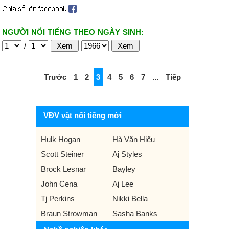
NGƯỜI NỔI TIẾNG THEO NGÀY SINH:
/
Trước
1
2
3
4
5
6
7
...
Tiếp
VĐV vật nổi tiếng mới
Hulk Hogan
Hà Văn Hiếu
Scott Steiner
Aj Styles
Brock Lesnar
Bayley
John Cena
Aj Lee
Tj Perkins
Nikki Bella
Braun Strowman
Sasha Banks