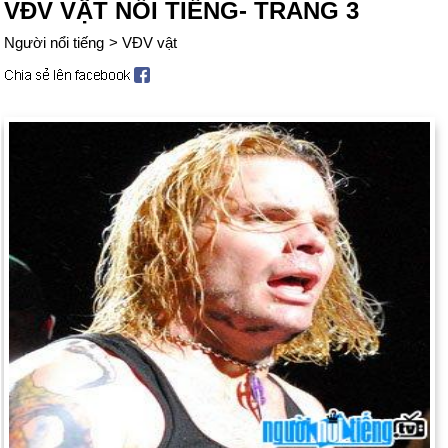
VĐV VẬT NỔI TIẾNG- TRANG 3
Người nổi tiếng
>
VĐV vật