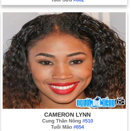
CAMERON LYNN
Cung Thần Nông
#510
Tuổi Mão
#654