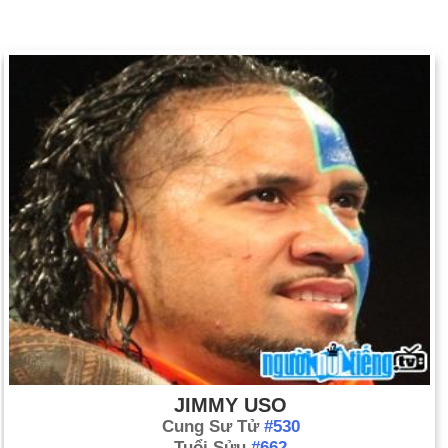
JIMMY USO
Cung Sư Tử
#530
Tuổi Sửu
#662