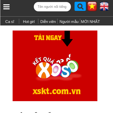
Ca sĩ
Hot girl
Diễn viên
Người mẫu
MỚI NHẤT