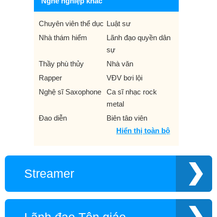
Nghề nghiệp khác
Chuyên viên thể dục
Luật sư
Nhà thám hiểm
Lãnh đạo quyền dân
sự
Thầy phù thủy
Nhà văn
Rapper
VĐV bơi lội
Nghệ sĩ Saxophone
Ca sĩ nhạc rock
metal
Đạo diễn
Biên tập viên
Hiển thị toàn bộ
Nhà sản xuất phim
Hoàng gia
Website
Nhà soạn kịch
Hoa Hậu
Tác giả cho trẻ em
Streamer
KOL
Kỳ thủ
Nghệ sĩ vẽ tranh
Bình luận viên thể
biếm họa
thao
Hot boy
Triết gia