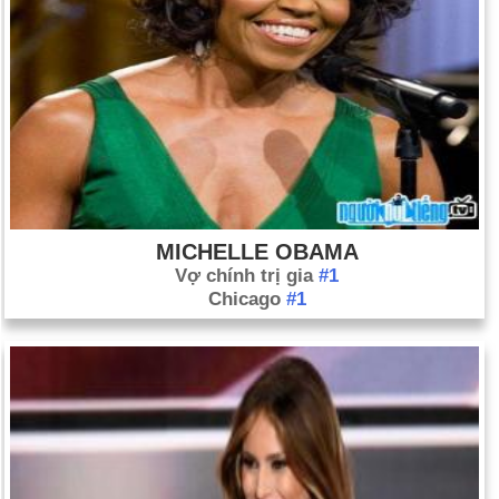
Pennsylvania đã được giải cứu sau 77 giờ mắc kẹt trong hầm
mỏ.
MICHELLE OBAMA
Vợ chính trị gia
#1
Chicago
#1