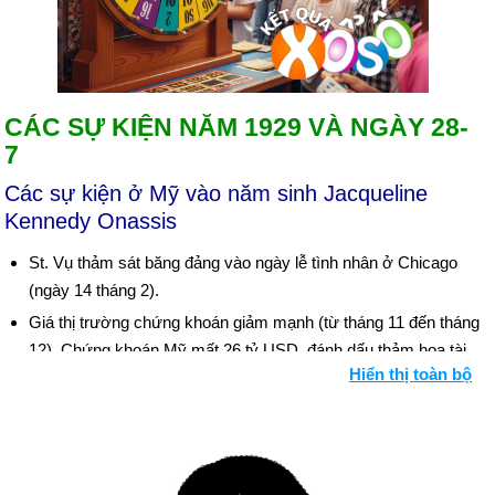
CÁC SỰ KIỆN NĂM 1929 VÀ NGÀY 28-
7
Các sự kiện ở Mỹ vào năm sinh Jacqueline
Kennedy Onassis
St. Vụ thảm sát băng đảng vào ngày lễ tình nhân ở Chicago
(ngày 14 tháng 2).
Giá thị trường chứng khoán giảm mạnh (từ tháng 11 đến tháng
12). Chứng khoán Mỹ mất 26 tỷ USD, đánh dấu thảm họa tài
Hiển thị toàn bộ
chính đầu tiên của cuộc Đại suy thoái
Ngày sinh Jacqueline Kennedy Onassis (28-7)
trong lịch sử
Ngày 28-7 năm 1540:
Cựu Ngoại trưởng Vương quốc Anh