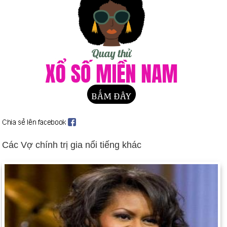
Thomas Cromwell bị xử tử vì tội phản quốc và dị giáo tại
Tower Hill. Cùng ngày này, Vua Henry VIII kết hôn với người
vợ thứ năm, Catherine Howard.
Ngày 28-7 năm 1750:
Nhà soạn nhạc baroque vĩ đại người
Đức, Johann Sebastian Bach đã qua đời tại Leipzig, Đức.
Ngày 28-7 năm 1794:
Nhà lãnh đạo cách mạng Pháp
Robespierre bị đưa lên máy chém.
Ngày 28-7 năm 1821:
Quốc gia Peru tuyên bố độc lập khỏi sự
cai trị của Tây Ban Nha.
Ngày 28-7 năm 1868:
Tu chính án thứ 14 đối với Hiến pháp,
thiết lập quyền công dân của người Mỹ gốc Phi và bảo đảm
Các Vợ chính trị gia nổi tiếng khác
đúng thủ tục pháp lý, đã được phê chuẩn.
Ngày 28-7 năm 1914:
Áo-Hungary tuyên chiến với Serbia,
khiến Thế chiến thứ nhất bắt đầu.
Ngày 28-7 năm 1932:
Herbert Hoover ra lệnh cho Douglas
MacArthur trục xuất các Bonus Marchers khỏi trại của họ.
Ngày 28-7 năm 2002:
Chín công nhân khai thác than ở