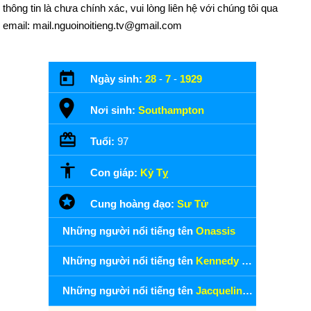
thông tin là chưa chính xác, vui lòng liên hệ với chúng tôi qua
email: mail.nguoinoitieng.tv@gmail.com
Ngày sinh:
28
-
7
-
1929
Nơi sinh:
Southampton
Tuổi:
97
Con giáp:
Kỷ Tỵ
Cung hoàng đạo:
Sư Tử
Những người nổi tiếng tên
Onassis
Những người nổi tiếng tên
Kennedy Onassis
Những người nổi tiếng tên
Jacqueline Kennedy Onassis