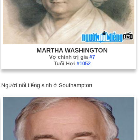
MARTHA WASHINGTON
Vợ chính trị gia
#7
Tuổi Hợi
#1052
Người nổi tiếng sinh ở Southampton