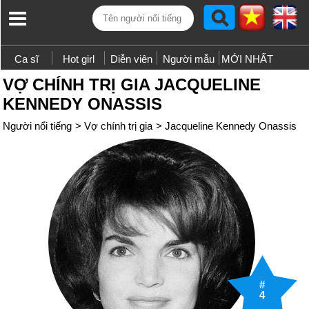
Ca sĩ
Hot girl
Diễn viên
Người mẫu
MỚI NHẤT
VỢ CHÍNH TRỊ GIA JACQUELINE
KENNEDY ONASSIS
Người nổi tiếng
>
Vợ chính trị gia
>
Jacqueline Kennedy Onassis
#
4