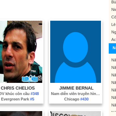
Bù
Ni
Cô
Lê
Ng
Ac
N
Nă
Nă
Nă
Nă
CHRIS CHELIOS
JIMMIE BERNAL
Nă
ĐV khúc côn cầu
#348
Nam diễn viên truyền hình
#2764
Nă
Evergreen Park
#5
Chicago
#430
Nă
Nă