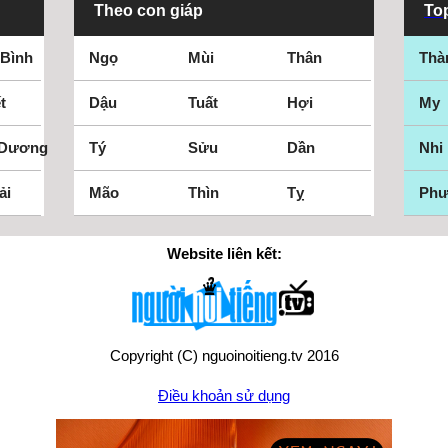
Theo con giáp
Top
 Bình
Ngọ
Mùi
Thân
Thà
t
Dậu
Tuất
Hợi
My
 Dương
Tý
Sửu
Dần
Nhi
ải
Mão
Thìn
Tỵ
Ph
Website liên kết:
Copyright (C) nguoinoitieng.tv 2016
Điều khoản sử dụng