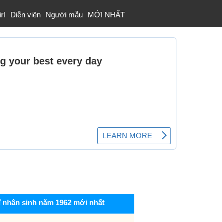
rl
Diễn viên
Người mẫu
MỚI NHẤT
ĩ nhân sinh năm 1962 mới nhất