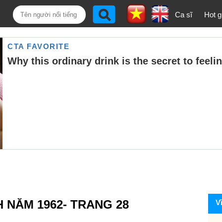
Ca sĩ
Hot gi
H NĂM 1962- TRANG 28
V