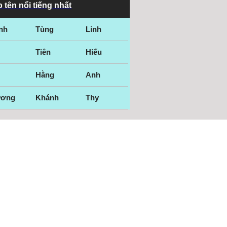
 tên nổi tiếng nhất
nh
Tùng
Linh
Tiên
Hiếu
Hằng
Anh
ương
Khánh
Thy