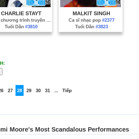
CHARLIE STAYT
MALKIT SINGH
Dẫn chương trình truyền hình
#590
Ca sĩ nhạc pop
#2377
Tuổi Dần
#3810
Tuổi Dần
#3823
H:
26
27
28
29
30
31
...
Tiếp