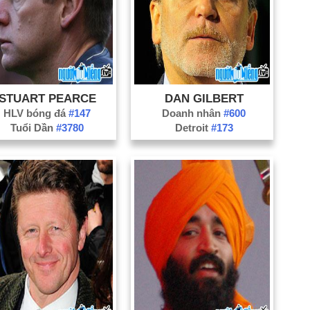
Nă
Nă
STUART PEARCE
DAN GILBERT
HLV bóng đá
#147
Doanh nhân
#600
Tuổi Dần
#3780
Detroit
#173