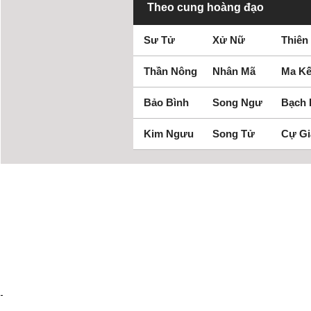
Theo cung hoàng đạo
Sư Tử
Xử Nữ
Thiên
Thần Nông
Nhân Mã
Ma Kế
Bảo Bình
Song Ngư
Bạch
Kim Ngưu
Song Tử
Cự Gi