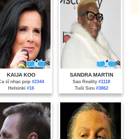
Nă
Nă
Nă
Nă
Nă
Nă
Nă
Nă
KAIJA KOO
SANDRA MARTIN
Nă
Ca sĩ nhạc pop
#2344
Sao Reality
#1118
Nă
Helsinki
#16
Tuổi Sửu
#3862
Nă
Nă
Nă
Nă
Nă