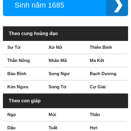
Sinh năm 1685
Năm 2005
Năm 2006
Năm 2007
Năm 2008
Năm 2009
Năm 2010
Năm 2011
Năm 2012
Theo cung hoàng đạo
Năm 2013
Năm 2014
Sư Tử
Xử Nữ
Thiên Bình
Thần Nông
Nhân Mã
Ma Kết
Bảo Bình
Song Ngư
Bạch Dương
Kim Ngưu
Song Tử
Cự Giải
Theo con giáp
Ngọ
Mùi
Thân
Dậu
Tuất
Hợi