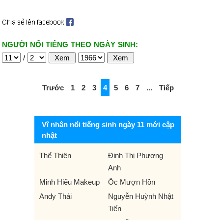
NGƯỜI NỔI TIẾNG THEO NGÀY SINH:
/
Trước
1
2
3
4
5
6
7
...
Tiếp
Vĩ nhân nổi tiếng sinh ngày 11 mới cập
nhật
Thể Thiên
Đinh Thị Phương
Anh
Minh Hiếu Makeup
Ốc Mượn Hồn
Andy Thái
Nguyễn Huỳnh Nhật
Tiến