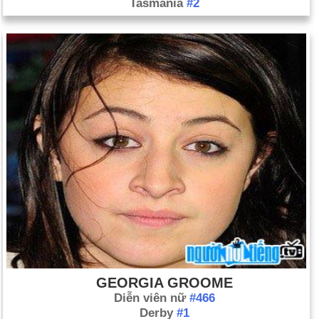
Tasmania
#2
GEORGIA GROOME
Diễn viên nữ
#466
Derby
#1