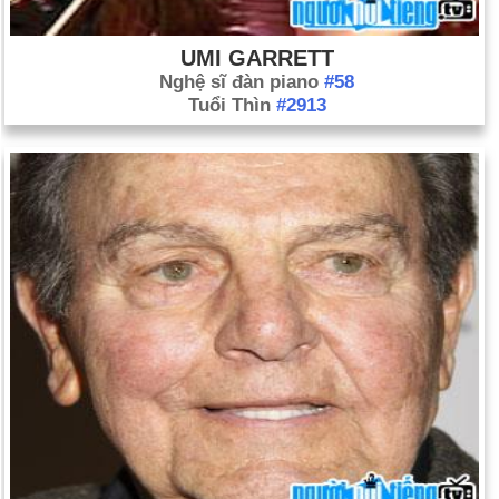
UMI GARRETT
Nghệ sĩ đàn piano
#58
Tuổi Thìn
#2913