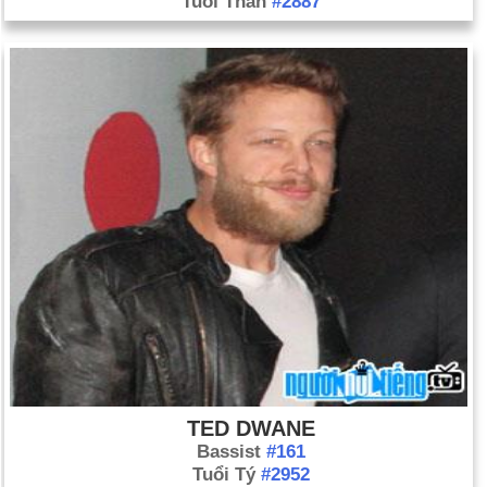
Tuổi Thân
#2887
TED DWANE
Bassist
#161
Tuổi Tý
#2952