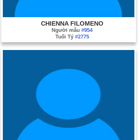
CHIENNA FILOMENO
Người mẫu
#954
Tuổi Tý
#2775