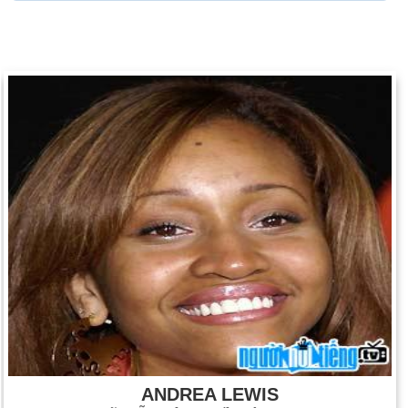
ANDREA LEWIS