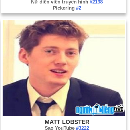
Nữ diễn viên truyền hình
#2138
Pickering
#2
MATT LOBSTER
Sao YouTube
#3222