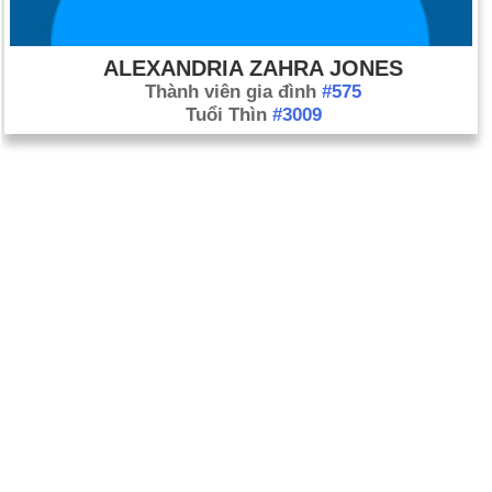
ALEXANDRIA ZAHRA JONES
Thành viên gia đình
#575
Tuổi Thìn
#3009