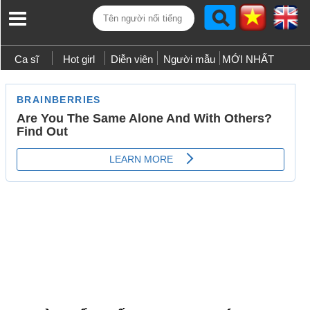
Ca sĩ
Hot girl
Diễn viên
Người mẫu
MỚI NHẤT