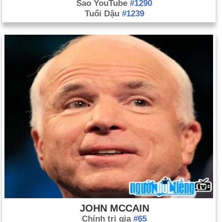
Sao YouTube
#1290
Tuổi Dậu
#1239
JOHN MCCAIN
Chính trị gia
#65