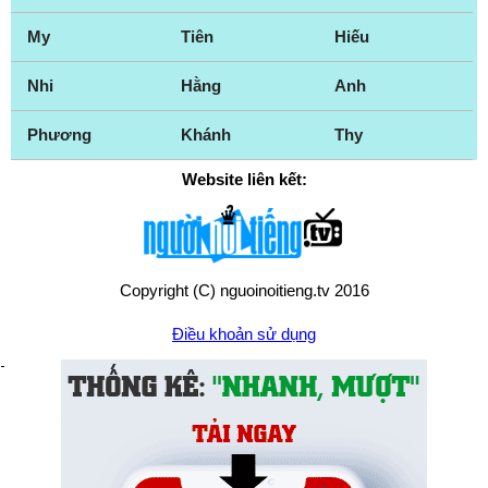
My
Tiên
Hiếu
Nhi
Hằng
Anh
Phương
Khánh
Thy
Website liên kết:
Copyright (C) nguoinoitieng.tv 2016
Điều khoản sử dụng
Chính sách quyền riêng tư