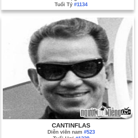
Tuổi Tý
#1134
CANTINFLAS
Diễn viên nam
#523