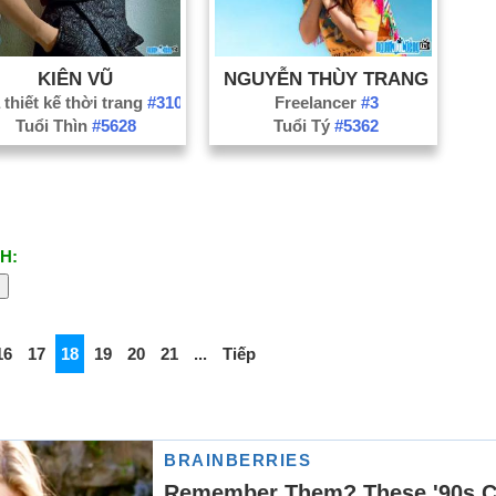
KIÊN VŨ
NGUYỄN THÙY TRANG
thiết kế thời trang
#310
Freelancer
#3
Tuổi Thìn
#5628
Tuổi Tý
#5362
H:
16
17
18
19
20
21
...
Tiếp