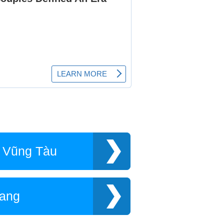
a Vũng Tàu
iang