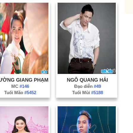
Na
Ni
Ph
Qu
Qu
Qu
Sơ
Th
Th
ƯỜNG GIANG PHẠM
NGÔ QUANG HẢI
Ti
MC
#146
Đạo diễn
#49
Tu
Tuổi Mão
#5452
Tuổi Mùi
#5188
Vĩ
Hả
Bà
Bắ