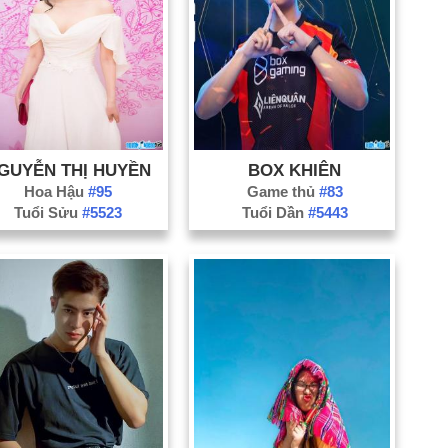
Bạ
Bế
Bì
Cà
Ca
Đắ
GUYỄN THỊ HUYỀN
BOX KHIÊN
Đồ
Hoa Hậu
#95
Game thủ
#83
Gi
Tuổi Sửu
#5523
Tuổi Dần
#5443
H
Ph