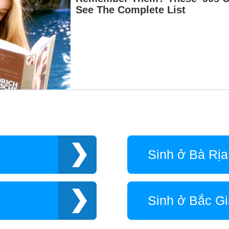
Sinh ở Bà Rị
Sinh ở Bắc G