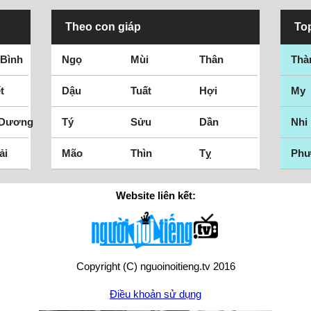
Theo con giáp
Top
 Bình
Ngọ
Mùi
Thân
Thà
t
Dậu
Tuất
Hợi
My
 Dương
Tý
Sửu
Dần
Nhi
ải
Mão
Thìn
Tỵ
Ph
Website liên kết:
Copyright (C) nguoinoitieng.tv 2016
Điều khoản sử dụng