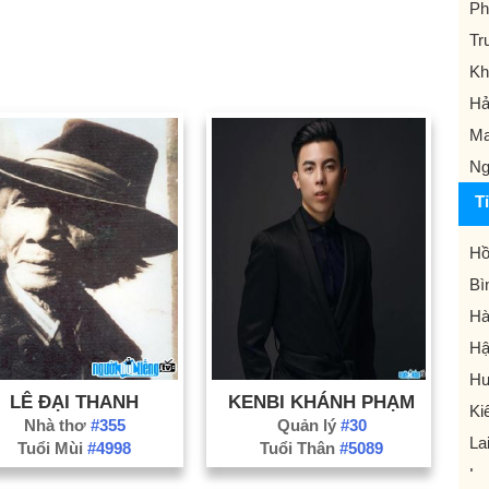
Ph
Tr
Kh
Hả
Ma
Ng
T
Hồ
Bì
Hà
Hậ
Hư
LÊ ĐẠI THANH
KENBI KHÁNH PHẠM
Ki
Nhà thơ
#355
Quản lý
#30
La
Tuổi Mùi
#4998
Tuổi Thân
#5089
Lạ