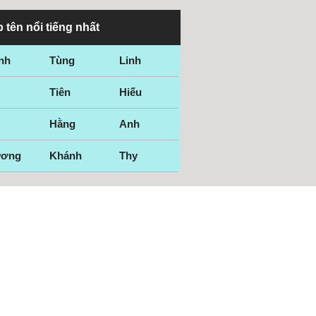
 tên nổi tiếng nhất
nh
Tùng
Linh
Tiên
Hiếu
Hằng
Anh
ương
Khánh
Thy