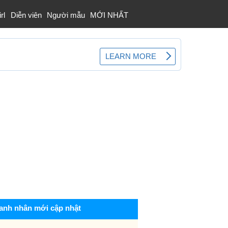
rl
Diễn viên
Người mẫu
MỚI NHẤT
anh nhân mới cập nhật