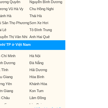
ương Quyên
Nguyễn Bình Dương
ương Vũ Hà Vy
Chu Hồng Nghi
ánh Hà
Thái Hà
i Sản Thọ Phương
Sơn Xe Hơi
i Lê
Tô Đình Trung
uyễn Thị Vân Nhi
Anh Hai Quê
ỉnh/ TP ở Việt Nam
 Chí Minh
Hà Nội
nh Dương
Đà Nẵng
 Tĩnh
Hải Dương
u Giang
Hòa Bình
ng Yên
Khánh Hòa
ên Giang
Kon Tum
i Châu
Lâm Đồng
ng Sơn
Lào Cai