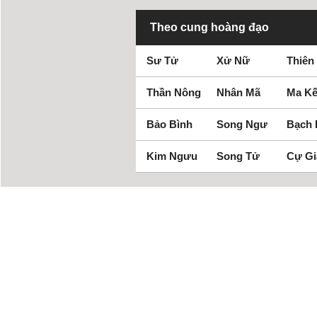
Theo cung hoàng đạo
Sư Tử
Xử Nữ
Thiên
Thần Nông
Nhân Mã
Ma Kế
Bảo Bình
Song Ngư
Bạch
Kim Ngưu
Song Tử
Cự Gi