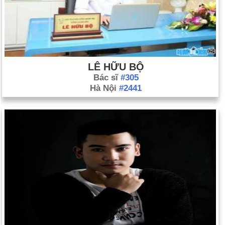
LÊ HỮU BỘ
Bác sĩ
#305
Hà Nội
#2441