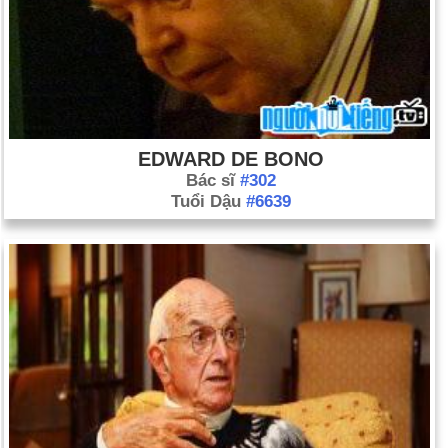
EDWARD DE BONO
Bác sĩ
#302
Tuổi Dậu
#6639