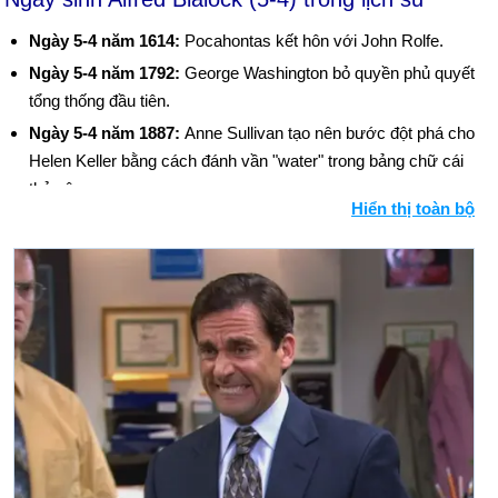
Ngày 5-4 năm 1614:
Pocahontas kết hôn với John Rolfe.
Ngày 5-4 năm 1792:
George Washington bỏ quyền phủ quyết
tổng thống đầu tiên.
Ngày 5-4 năm 1887:
Anne Sullivan tạo nên bước đột phá cho
Helen Keller bằng cách đánh vần "water" trong bảng chữ cái
thủ công.
Hiển thị toàn bộ
Ngày 5-4 năm 1951:
Julius và Ethel Rosenberg bị kết án tử
hình vì đã cung cấp bí mật nguyên tử cho người Nga.
Ngày 5-4 năm 1955:
Winston Churchill từ chức thủ tướng
Anh.
Ngày 5-4 năm 1971:
Fran Phipps người Canada đã trở thành
người phụ nữ đầu tiên đến được Bắc Cực.
Ngày 5-4 năm 1999:
Libya đã đưa ra hai nghi phạm trong vụ
đánh bom Pan Am ở Lockerbie, Scotland.