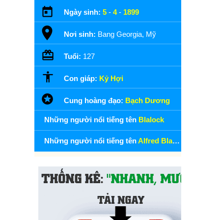
Ngày sinh:
5
-
4
-
1899
Nơi sinh:
Bang Georgia, Mỹ
Tuổi:
127
Con giáp:
Kỷ Hợi
Cung hoàng đạo:
Bạch Dương
Những người nổi tiếng tên
Blalock
Những người nổi tiếng tên
Alfred Blalock