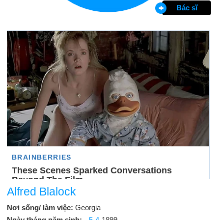
Bác sĩ
Alfred Blalock
Nơi sống/ làm việc:
Georgia
Ngày tháng năm sinh:
5-4
-1899