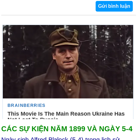
CÁC SỰ KIỆN NĂM 1899 VÀ NGÀY 5-4
Ngày sinh Alfred Blalock (5-4) trong lịch sử