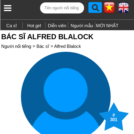
Ca sĩ
Hot girl
Diễn viên
Người mẫu
MỚI NHẤT
BÁC SĨ ALFRED BLALOCK
Người nổi tiếng
>
Bác sĩ
>
Alfred Blalock
#
301