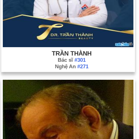
TRẦN THÀNH
Bác sĩ
#301
Nghệ An
#271