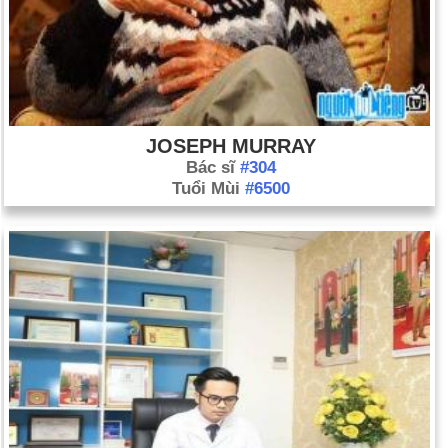
JOSEPH MURRAY
Bác sĩ
#304
Tuổi Mùi
#6500