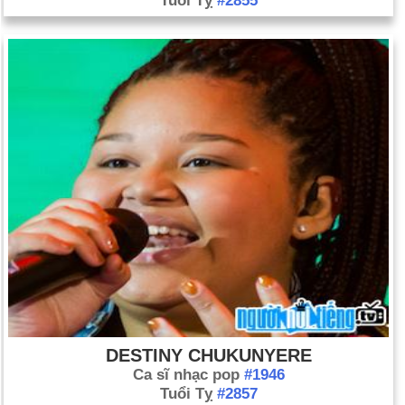
Tuổi Tỵ
#2855
DESTINY CHUKUNYERE
Ca sĩ nhạc pop
#1946
Tuổi Tỵ
#2857