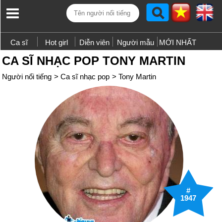
Ca sĩ
Hot girl
Diễn viên
Người mẫu
MỚI NHẤT
CA SĨ NHẠC POP TONY MARTIN
Người nổi tiếng
>
Ca sĩ nhạc pop
>
Tony Martin
#
1947