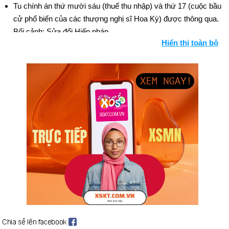
Tu chính án thứ mười sáu (thuế thu nhập) và thứ 17 (cuộc bầu
cử phổ biến của các thượng nghị sĩ Hoa Kỳ) được thông qua.
Bối cảnh: Sửa đổi Hiến pháp
Hiển thị toàn bộ
Dự luật tạo Hệ thống Dự trữ Liên bang Hoa Kỳ trở thành luật.
Woodrow Wilson trở thành Tổng thống thứ 28 của Hoa Kỳ.
Triển lãm Armory ở New York giới thiệu đến người Mỹ nghệ
thuật hiện đại của châu Âu cũng như Trường phái Ashcan của
Mỹ.
Ngày sinh Tony Martin (25-12) trong lịch sử
Ngày 25-12 năm 1066:
William the Conqueror lên ngôi Vua
của Anh.
Ngày 25-12 năm 1776:
Nhà khai quốc Hoa Kỳ, George
Washington đã vượt qua sông Delaware và khiến những
người Hessian kinh ngạc.
Ngày 25-12 năm 1868:
Tổng thống Andrew Johnson đã ân xá
vô điều kiện cho tất cả những người có liên quan đến cuộc nổi