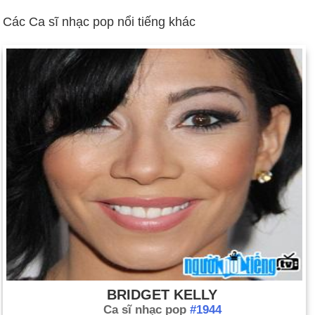
dậy ở miền Nam dẫn đến Nội chiến.
Các Ca sĩ nhạc pop nổi tiếng khác
Ngày 25-12 năm 1926:
Hirohito trở thành hoàng đế của Nhật
Bản.
Ngày 25-12 năm 1977:
Nam diễn viên, đạo diễn và nhà sản
xuất phim người Anh Charlie Chaplin qua đời ở Thụy Sĩ ở tuổi
88.
Ngày 25-12 năm 1989:
Cựu tổng thống Romania Nicolae
Ceausescu và vợ bị xử tử.
Ngày 25-12 năm 1991:
Tổng thống Mikhail Gorbachev từ
chức sau khi Liên Xô tan rã.
BRIDGET KELLY
Ca sĩ nhạc pop
#1944