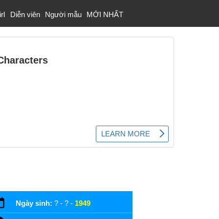
rl
Diễn viên
Người mẫu
MỚI NHẤT
Ngày sinh:
? - ? -
1949