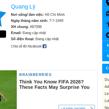
Quang Lý
Nơi sống/ làm việc:
Hồ Chí Minh
Ngày tháng năm sinh:
?-?-1949
XH chung:
#87098
Email:
Đang cập nhật
Số điện thoại:
Đang cập nhật
N
N
C
Dư
Ad
Li
Lo
Ng