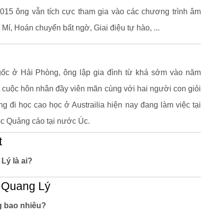
015 ông vẫn tích cực tham gia vào các chương trình âm
Mí, Hoán chuyển bất ngờ, Giai điệu tự hào, ...
 gốc ở Hải Phòng, ông lập gia đình từ khá sớm vào năm
t cuộc hôn nhân đầy viên mãn cùng với hai người con giỏi
g đi học cao học ở Austrailia hiện nay đang làm việc tại
ọc Quảng cáo tại nước Úc.
t
Lý là ai?
ĩ Quang Lý
g bao nhiêu?