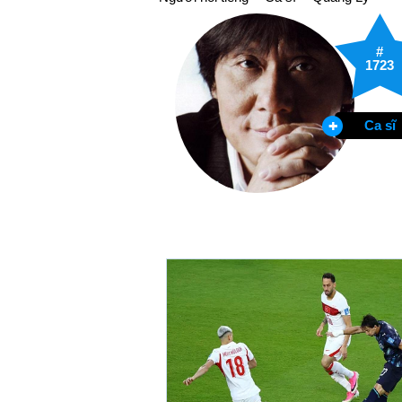
#
1723
Ca sĩ