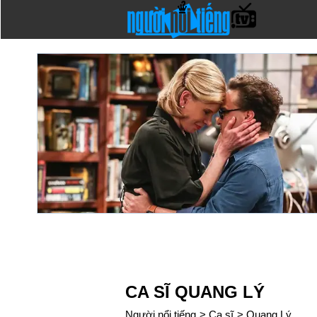
CA SĨ QUANG LÝ
Người nổi tiếng
>
Ca sĩ
>
Quang Lý