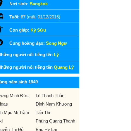
Nơi sinh:
Bangkok
Tuổi:
67 (mất: 01/12/2016)
Con giáp:
Kỷ Sửu
Cung hoàng đạo:
Song Ngư
hững người nổi tiếng tên
Lý
hững người nổi tiếng tên
Quang Lý
ùng năm sinh 1949
ơng Minh Đức
Lê Thanh Thản
idas
Đinh Nam Khương
nh Mục Mi Trầm
Tấn Thi
ki
Phùng Quang Thanh
uyễn Thị Đỏ
Bạc Hy Lai