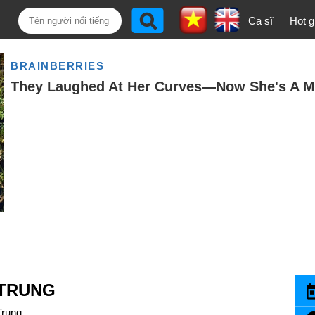
Ca sĩ
Hot gi
 TRUNG
Trung