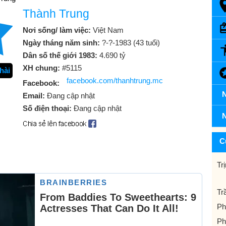
Thành Trung
Nơi sống/ làm việc:
Việt Nam
Ngày tháng năm sinh:
?-?-1983 (43 tuổi)
Dân số thế giới 1983:
4.690 tỷ
XH chung:
#5115
hài
facebook.com/thanhtrung.mc
Facebook:
N
Email:
Đang cập nhật
Số điện thoại:
Đang cập nhật
N
C
Tr
Tr
Ph
Ph