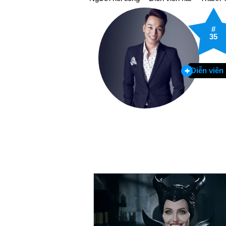
#
35
Diễn viên 