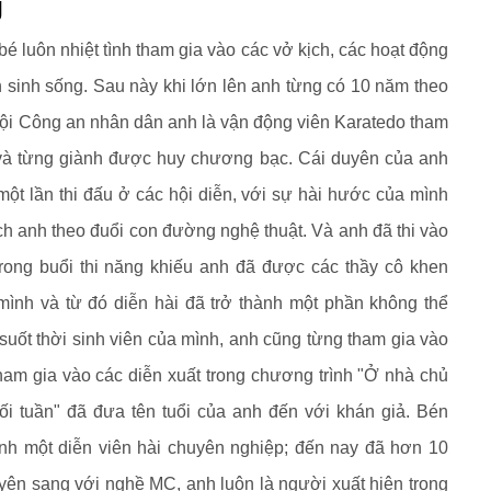
g
é luôn nhiệt tình tham gia vào các vở kịch, các hoạt động
 sinh sống. Sau này khi lớn lên anh từng có 10 năm theo
g đội Công an nhân dân anh là vận động viên Karatedo tham
c và từng giành được huy chương bạc. Cái duyên của anh
một lần thi đấu ở các hội diễn, với sự hài hước của mình
h anh theo đuổi con đường nghệ thuật. Và anh đã thi vào
rong buổi thi năng khiếu anh đã được các thầy cô khen
mình và từ đó diễn hài đã trở thành một phần không thể
suốt thời sinh viên của mình, anh cũng từng tham gia vào
ham gia vào các diễn xuất trong chương trình "Ở nhà chủ
uối tuần" đã đưa tên tuổi của anh đến với khán giả. Bén
hành một diễn viên hài chuyên nghiệp; đến nay đã hơn 10
ên sang với nghề MC, anh luôn là người xuất hiện trong