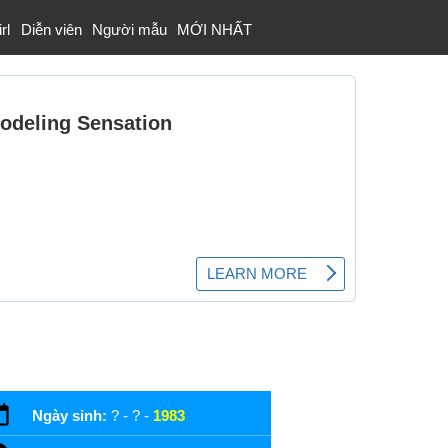
rl
Diễn viên
Người mẫu
MỚI NHẤT
Ngày sinh:
? - ? -
1983