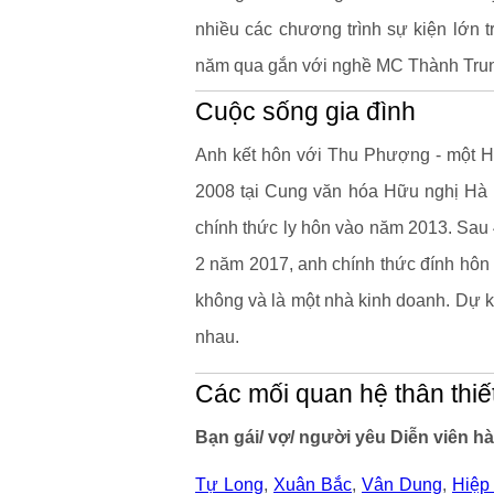
nhiều các chương trình sự kiện lớn t
năm qua gắn với nghề MC Thành Trung 
Cuộc sống gia đình
Anh kết hôn với Thu Phượng - một H
2008 tại Cung văn hóa Hữu nghị Hà N
chính thức ly hôn vào năm 2013. Sau
2 năm 2017, anh chính thức đính hôn 
không và là một nhà kinh doanh. Dự ki
nhau.
Các mối quan hệ thân thiế
Bạn gái/ vợ/ người yêu Diễn viên hà
Tự Long
,
Xuân Bắc
,
Vân Dung
,
Hiệp