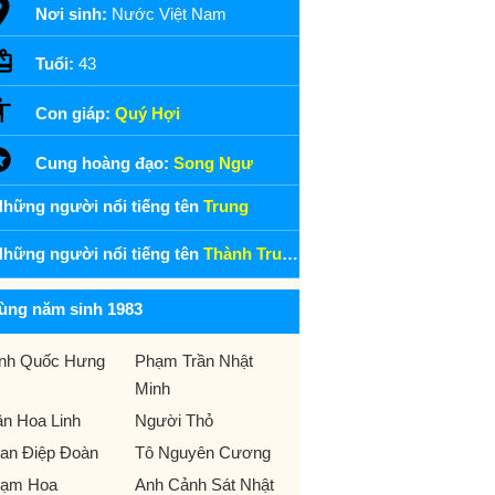
Nơi sinh:
Nước Việt Nam
Tuổi:
43
Con giáp:
Quý Hợi
Cung hoàng đạo:
Song Ngư
hững người nổi tiếng tên
Trung
hững người nổi tiếng tên
Thành Trung
ùng năm sinh 1983
ịnh Quốc Hưng
Phạm Trần Nhật
Minh
ần Hoa Linh
Người Thỏ
an Điệp Đoàn
Tô Nguyên Cương
ạm Hoa
Anh Cảnh Sát Nhật