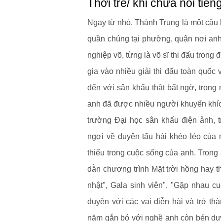
Thời trẻ/ khi chưa nổi tiến
Ngay từ nhỏ, Thành Trung là một cậu b
quần chúng tại phường, quận nơi anh
nghiệp võ, từng là võ sĩ thi đấu tron
gia vào nhiều giải thi đấu toàn quố
đến với sân khấu thật bất ngờ, trong 
anh đã được nhiều người khuyến khíc
trường Đại học sân khấu điện ảnh, t
ngợi về duyên tấu hài khéo léo của 
thiếu trong cuộc sống của anh. Trong 
dẫn chương trình Mặt trời hồng hay t
nhật", Gala sinh viên", "Gặp nhau c
duyên với các vai diễn hài và trở t
năm gắn bó với nghề anh còn bén duy