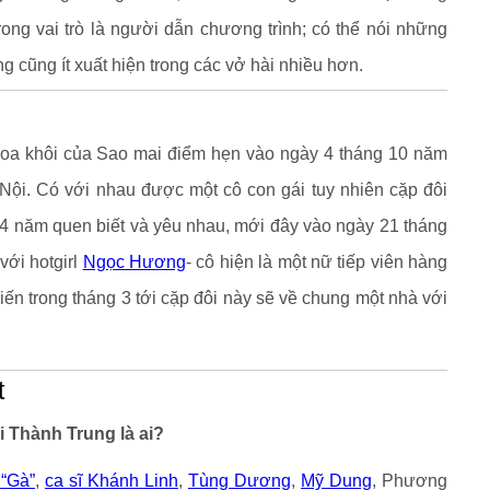
rong vai trò là người dẫn chương trình; có thể nói những
cũng ít xuất hiện trong các vở hài nhiều hơn.
oa khôi của Sao mai điểm hẹn vào ngày 4 tháng 10 năm
ội. Có với nhau được một cô con gái tuy nhiên cặp đôi
 4 năm quen biết và yêu nhau, mới đây vào ngày 21 tháng
với hotgirl
Ngọc Hương
- cô hiện là một nữ tiếp viên hàng
ến trong tháng 3 tới cặp đôi này sẽ về chung một nhà với
t
i Thành Trung là ai?
 “Gà”
,
ca sĩ Khánh Linh
,
Tùng Dương
,
Mỹ Dung
, Phương