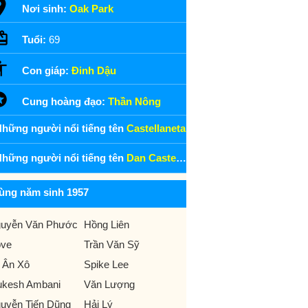
Nơi sinh:
Oak Park
Tuổi:
69
Con giáp:
Đinh Dậu
Cung hoàng đạo:
Thần Nông
hững người nổi tiếng tên
Castellaneta
hững người nổi tiếng tên
Dan Castellaneta
ùng năm sinh 1957
uyễn Văn Phước
Hồng Liên
ve
Trần Văn Sỹ
 Ân Xô
Spike Lee
kesh Ambani
Văn Lượng
uyễn Tiến Dũng
Hải Lý