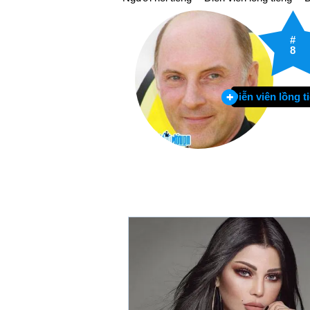
#
8
Diễn viên lồng t