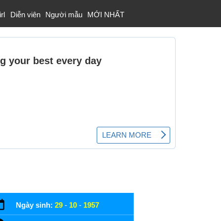
rl
Diễn viên
Người mẫu
MỚI NHẤT
Ngày sinh:
29
-
10
-
1957