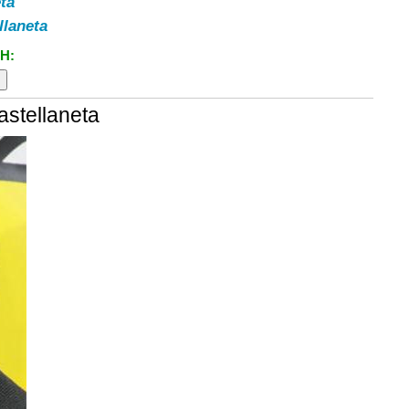
ta
llaneta
H:
astellaneta