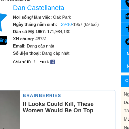
Dan Castellaneta
Nơi sống/ làm việc:
Oak Park
Ngày tháng năm sinh:
29-10
-1957 (69 tuổi)
Dân số Mỹ 1957:
171,984,130
XH chung:
#8731
iếng
Email:
Đang cập nhật
Số điện thoại:
Đang cập nhật
N
N
C
Ng
Do
Tô
Mu
Ng