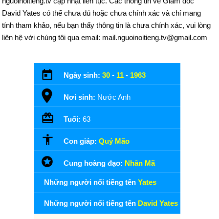
nguoinoitieng.tv cập nhật liên tục. Các thông tin về Giám đốc
David Yates có thể chưa đủ hoặc chưa chính xác và chỉ mang
tính tham khảo, nếu bạn thấy thông tin là chưa chính xác, vui lòng
liên hệ với chúng tôi qua email: mail.nguoinoitieng.tv@gmail.com
Ngày sinh:
30
-
11
-
1963
Nơi sinh:
Nước Anh
Tuổi:
63
Con giáp:
Quý Mão
Cung hoàng đạo:
Nhân Mã
Những người nổi tiếng tên
Yates
Những người nổi tiếng tên
David Yates