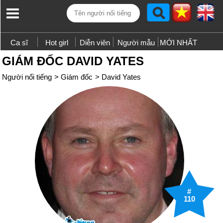
Ca sĩ
Hot girl
Diễn viên
Người mẫu
MỚI NHẤT
GIÁM ĐỐC DAVID YATES
Người nổi tiếng
>
Giám đốc
>
David Yates
#
110