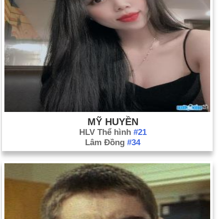
MỸ HUYỀN
HLV Thể hình
#21
Lâm Đồng
#34