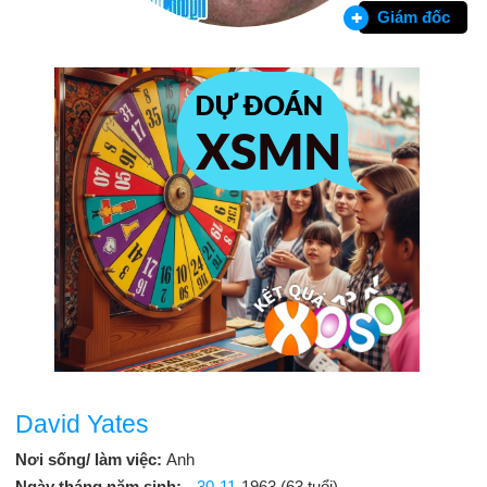
Giám đốc
David Yates
Nơi sống/ làm việc:
Anh
Ngày tháng năm sinh:
30-11
-1963 (63 tuổi)