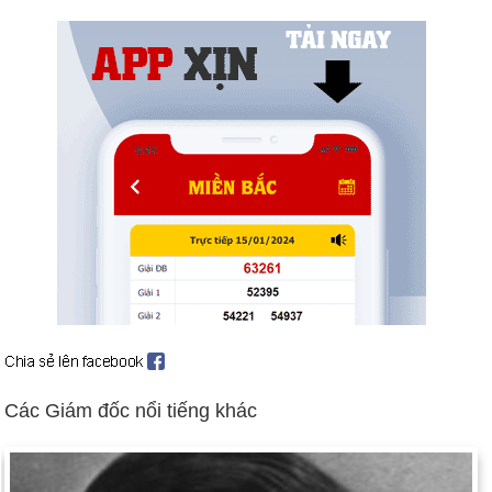
ngoại tình với Christine Keeler, một cô gái trẻ tuổi teen, người
cũng có quan hệ với tùy viên hải quân Liên Xô (tháng 6).
Liên kết thông tin liên lạc "đường dây nóng" giữa Washington
với Moscow được mở ra, được thiết kế để giảm nguy cơ
chiến tranh ngẫu nhiên (ngày 30 tháng 8). Bối cảnh: chiến
tranh lạnh
Kenya giành được độc lập.
Có 15.000 cố vấn quân sự Hoa Kỳ ở Nam Việt Nam. Bối
cảnh: Chiến tranh Việt Nam
32 quốc gia châu Phi độc lập thành lập Tổ chức Thống nhất
châu Phi.
Ngày sinh David Yates (30-11) trong lịch sử
Ngày 30-11 năm 1804:
Thẩm phán Tòa án Tối cao Samuel
Chase đã bị xét xử vì tội thiên vị chính trị.
Các Giám đốc nổi tiếng khác
Ngày 30-11 năm 1900:
Tác giả người Ireland Oscar Wilde qua
đời ở Paris ở tuổi 46.