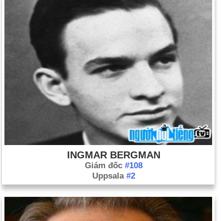
Ngày 30-11 năm 1940:
Lucille Ball và Desi Arnaz đã kết hôn.
Ngày 30-11 năm 1966:
Barbados trở nên độc lập khỏi Vương
quốc Anh.
Ngày 30-11 năm 1974:
Hài cốt hóa thạch của một tổ tiên nữ
loài người tên là Lucy (sau bài hát Lucy in the Sky with
Diamonds của ban nhạc Beatles) đã được tìm thấy ở Ethiopia.
Ngày 30-11 năm 1993:
Dự luật Brady, yêu cầu thời gian chờ 5
ngày để mua súng ngắn, đã được ký.
Ngày 30-11 năm 1995:
Tổng thống Bill Clinton trở thành tổng
thống Hoa Kỳ đầu tiên đến thăm Bắc Ireland.
Ngày 30-11 năm 2004:
Ken Jennings đã kết thúc trận thắng
kéo dài 74 trận của mình trên chương trình trò chơi, Jeopardy!
INGMAR BERGMAN
Giám đốc
#108
Uppsala
#2