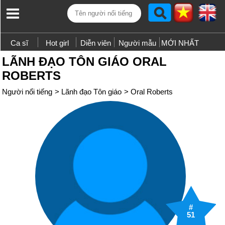
Ca sĩ
Hot girl
Diễn viên
Người mẫu
MỚI NHẤT
LÃNH ĐẠO TÔN GIÁO ORAL
ROBERTS
Người nổi tiếng
>
Lãnh đạo Tôn giáo
>
Oral Roberts
#
51