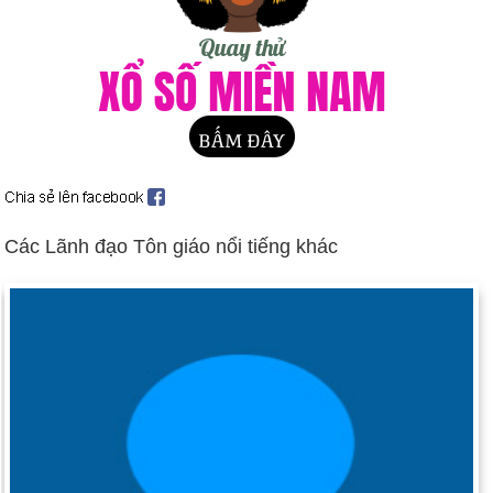
bố tin này vào tháng 12, cơn sốt vàng bắt đầu.
Ngày 24-1 năm 1908:
Robert Baden-Powell đã tổ chức đội
hướng đạo sinh đầu tiên ở Anh.
Ngày 24-1 năm 1943:
Hội nghị Casablanca với Franklin D.
Roosevelt và Winston Churchill đã kết thúc.
Ngày 24-1 năm 1965:
Winston Churchill qua đời ở London ở
tuổi 90.
Ngày 24-1 năm 1972:
Người lính Nhật Bản Shoichi Yokoi
được phát hiện ở Guam, anh đã trải qua 28 năm ẩn náu trong
Các Lãnh đạo Tôn giáo nổi tiếng khác
rừng vì nghĩ rằng Thế chiến thứ hai vẫn đang diễn ra.
Ngày 24-1 năm 1986:
Tàu thăm dò vũ trụ Voyager Hai đi qua
trong vòng 51.000 dặm từ Sao Thiên Vương.
Ngày 24-1 năm 1993:
Người Mỹ gốc Phi đầu tiên ngồi vào
Tòa án Tối cao, Thurgood Marshall, đã chết.
Ngày 24-1 năm 2003:
Bộ An ninh Nội địa, dưới thời Tom
Ridge, trở thành một bộ nội các.