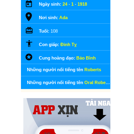
Ngày sinh:
24
-
1
-
1918
Nơi sinh:
Ada
Tuổi:
108
Con giáp:
Đinh Tỵ
Cung hoàng đạo:
Bảo Bình
Những người nổi tiếng tên
Roberts
Những người nổi tiếng tên
Oral Roberts