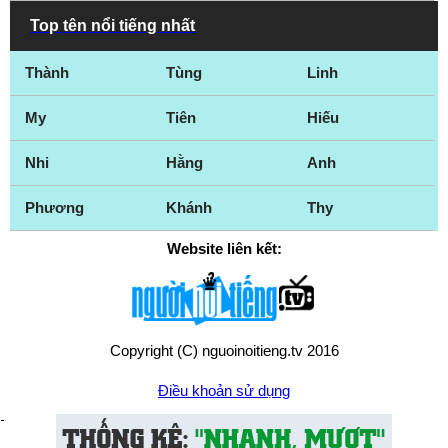
Top tên nổi tiếng nhất
Thành
Tùng
Linh
My
Tiên
Hiếu
Nhi
Hằng
Anh
Phương
Khánh
Thy
Website liên kết:
Copyright (C) nguoinoitieng.tv 2016
Điều khoản sử dụng