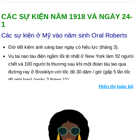
CÁC SỰ KIỆN NĂM 1918 VÀ NGÀY 24-
1
Các sự kiện ở Mỹ vào năm sinh Oral Roberts
Giờ tiết kiệm ánh sáng ban ngày có hiệu lực (tháng 3).
Vụ tai nạn tàu điện ngầm tồi tệ nhất ở New York làm 92 người
chết và 100 người bị thương sau khi một đoàn tàu lao qua
đường ray ở Brooklyn với tốc độ 30 dặm / giờ (gấp 5 lần tốc
độ giới hạn) (ngày 2 tháng 11).
Hiển thị toàn bộ
Ngày sinh Oral Roberts (24-1) trong lịch sử
Ngày 24-1 năm 41:
Bạo chúa Gaius Caesar hoàng đế La Mã
với biệt danh Caligula (có nghĩa là Chiếc giày nhỏ - do ông
thường đi ủng quân đội khi còn nhỏ), đã bị sát hại.
Ngày 24-1 năm 1848:
Vàng lần đầu tiên được phát hiện ở
California, trong nhà máy của Sutter. Khi Tổng thống Polk công