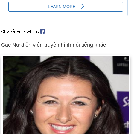
Ngày 28-5 năm 1934:
Nhóm ngũ tấu Dionne sinh ra ở Ontario,
Canada.
Ngày 28-5 năm 1957:
Các chủ sở hữu bóng chày đã bỏ phiếu
đồng ý cho phép Brooklyn Dodgers và New York Giants lần
lượt chuyển đến Los Angeles và San Francisco. Nhiều người
dân New York vẫn chưa khỏi bệnh. Xem các thay đổi thành
Các Nữ diễn viên truyền hình nổi tiếng khác
phố bóng chày khác và biệt hiệu.
Ngày 28-5 năm 1987:
Mathias Rust, một phi công 19 tuổi đến
từ Tây Đức, đã hạ cánh máy bay riêng của mình xuống
Quảng trường Đỏ ở Moscow. Anh ta bị bắt và bị kết án bốn
năm trong trại lao động, nhưng được thả chỉ sau một lần.
Ngày 28-5 năm 1997:
Linda Finch đã hoàn thành chuyến bay
vòng quanh thế giới của Amelia Earhart.
Ngày 28-5 năm 1998:
Pakistan đã tổ chức các vụ thử hạt
nhân để đáp trả các vụ thử hạt nhân của Ấn Độ hai tuần trước
đó.
Ngày 28-5 năm 2003:
Pres. Bush ký cắt giảm thuế 350 tỷ đô