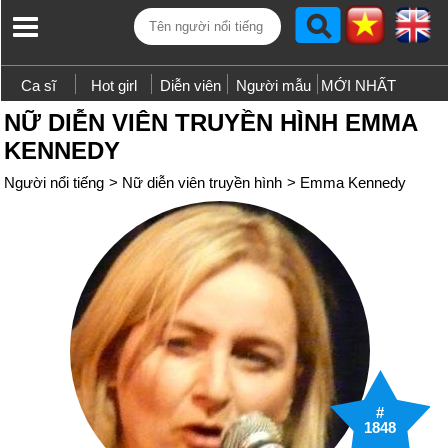
Ca sĩ
Hot girl
Diễn viên
Người mẫu
MỚI NHẤT
NỮ DIỄN VIÊN TRUYỀN HÌNH EMMA
KENNEDY
Người nổi tiếng
>
Nữ diễn viên truyền hình
>
Emma Kennedy
#
1848