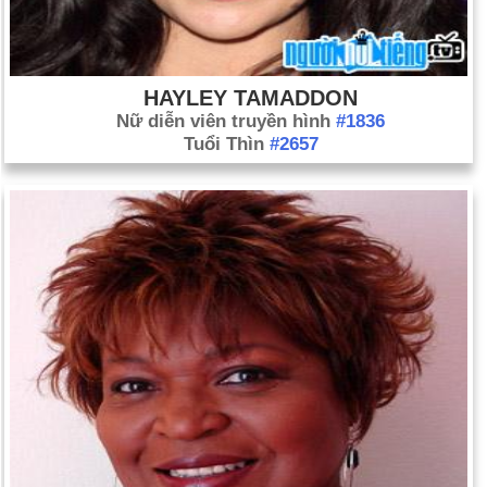
la thành luật; lần cắt giảm thuế lớn thứ ba trong lịch sử Hoa
Kỳ.
HAYLEY TAMADDON
Nữ diễn viên truyền hình
#1836
Tuổi Thìn
#2657