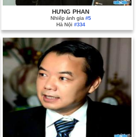
HƯNG PHAN
Nhiếp ảnh gia
#5
Hà Nội
#334