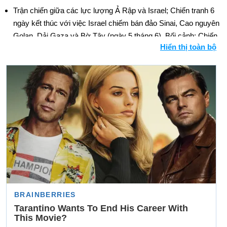
Trận chiến giữa các lực lượng Ả Rập và Israel; Chiến tranh 6
ngày kết thúc với việc Israel chiếm bán đảo Sinai, Cao nguyên
Golan, Dải Gaza và Bờ Tây (ngày 5 tháng 6). Bối cảnh: Chiến
Hiển thị toàn bộ
tranh Ả Rập-Israel
Cuộc đảo chính quân sự của phe cánh hữu phế truất Vua
Constantine II của Hy Lạp.
Trung Quốc Cộng sản tuyên bố cho nổ quả bom khinh khí đầu
tiên của họ (ngày 17 tháng 6).
Hoa Kỳ và Liên Xô đề xuất một hiệp ước không phổ biến vũ
khí hạt nhân. Bối cảnh: giải trừ vũ khí hạt nhân
Ngày sinh Emma Kennedy (28-5) trong lịch sử
Ngày 28-5 năm 1863:
Robert Gould Shaw, lãnh đạo trung
đoàn toàn người da đen đầu tiên của miền bắc, rời Boston cho
Nội chiến.
Ngày 28-5 năm 1929:
Bức tranh nói chuyện đủ màu, đủ độ dài
đầu tiên, On With the Show !, đã ra mắt.