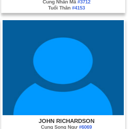
Cung Nhân Mã
#3712
Tuổi Thân
#4153
JOHN RICHARDSON
Cung Song Ngư
#6069