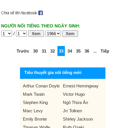
NGƯỜI NỔI TIẾNG THEO NGÀY SINH:
/
Trước
30
31
32
33
34
35
36
...
Tiếp
Tiểu thuyết gia nổi tiếng mới
Arthur Conan Doyle
Ernest Hemingway
Mark Twain
Victor Hugo
Stephen King
Ngô Thừa Ân
Marc Levy
Jrr Tolkien
Emily Bronte
Shirley Jackson
Thomas Wolfe
Ruth Ozeki