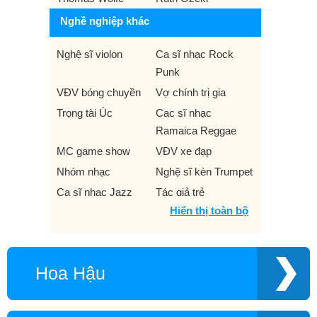
Nghề nghiệp khác
Nghệ sĩ violon
Ca sĩ nhạc Rock
Punk
VĐV bóng chuyền
Vợ chính trị gia
Trọng tài Úc
Cac sĩ nhạc
Ramaica Reggae
MC game show
VĐV xe đạp
Nhóm nhạc
Nghệ sĩ kèn Trumpet
Ca sĩ nhạc Jazz
Tác giả trẻ
Hiển thị toàn bộ
Á Hậu
Điều hành kinh
doanh
Game
Ca sĩ nhạc tôn giáo
Hoa Hậu
Hiện tượng mạng
Game thủ
Phi công
VĐV trượt băng
Sao Twitch
VĐV eSports