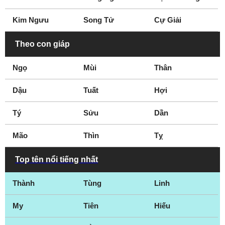
Đạo diễn
Biên tập viên
Kim Ngưu
Song Tử
Cự Giải
Nhà sản xuất phim
Hoàng gia
Website
Nhà soạn kịch
Theo con giáp
Ngọ
Mùi
Thân
Dậu
Tuất
Hợi
Tý
Sửu
Dần
Mão
Thìn
Tỵ
Top tên nổi tiếng nhất
Thành
Tùng
Linh
My
Tiên
Hiếu