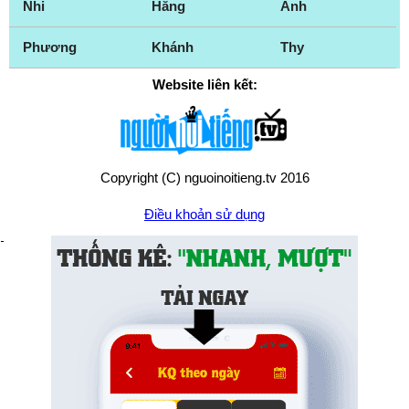
Nhi
Hằng
Anh
Phương
Khánh
Thy
Website liên kết:
Copyright (C) nguoinoitieng.tv 2016
Điều khoản sử dụng
Chính sách quyền riêng tư
Liên hệ:
mail.nguoinoitieng.tv@gmail.com