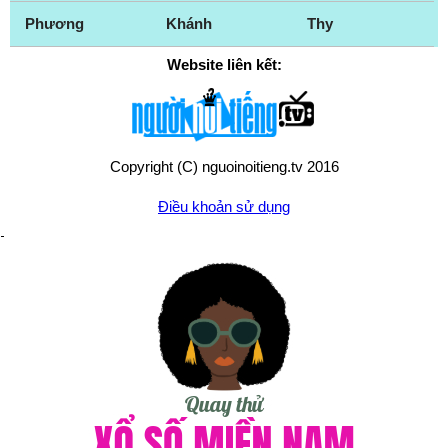
Phương
Khánh
Thy
Website liên kết:
Copyright (C) nguoinoitieng.tv 2016
Điều khoản sử dụng
Chính sách quyền riêng tư
Liên hệ:
mail.nguoinoitieng.tv@gmail.com