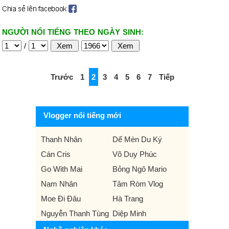
NGƯỜI NỔI TIẾNG THEO NGÀY SINH:
/
Trước
1
2
3
4
5
6
7
Tiếp
Vlogger nổi tiếng mới
Thanh Nhân
Dế Mèn Du Ký
Cán Cris
Võ Duy Phúc
Go With Mai
Bỏng Ngô Mario
Nam Nhân
Tâm Ròm Vlog
Moe Đi Đâu
Hà Trang
Nguyễn Thanh Tùng
Diệp Minh