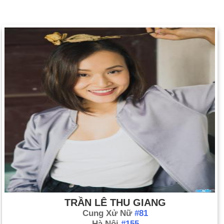
TRẦN LÊ THU GIANG
Cung Xử Nữ
#81
Hà Nội
#155