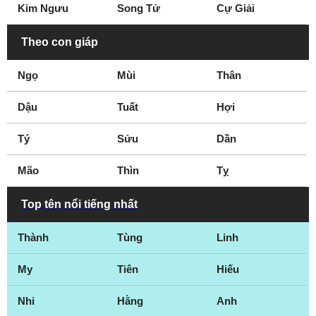
Kim Ngưu
Song Tử
Cự Giải
Nhà văn hiện đại
Nữ hoàng du lịch
Parkour
Theo con giáp
Ngọ
Mùi
Thân
Dậu
Tuất
Hợi
Tý
Sửu
Dần
Mão
Thìn
Tỵ
Top tên nổi tiếng nhất
Thành
Tùng
Linh
My
Tiên
Hiếu
Nhi
Hằng
Anh