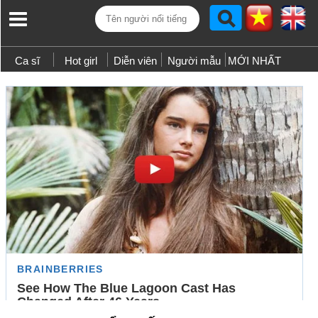
Ca sĩ
Hot girl
Diễn viên
Người mẫu
MỚI NHẤT