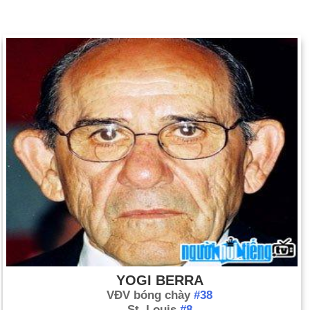
YOGI BERRA
VĐV bóng chày
#38
St. Louis
#8