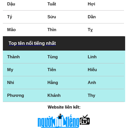
Dậu
Tuất
Hợi
Tý
Sửu
Dần
Mão
Thìn
Tỵ
Top tên nổi tiếng nhất
Thành
Tùng
Linh
My
Tiên
Hiếu
Nhi
Hằng
Anh
Phương
Khánh
Thy
Website liên kết: