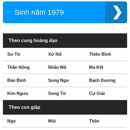
Năm 1964
Năm 1965
Sinh năm 1979
Năm 1966
Năm 1967
Năm 1968
Năm 1969
Năm 1970
Năm 1971
Năm 1972
Năm 1973
Theo cung hoàng đạo
Năm 1974
Năm 1975
Sư Tử
Xử Nữ
Thiên Bình
Thần Nông
Nhân Mã
Ma Kết
Bảo Bình
Song Ngư
Bạch Dương
Kim Ngưu
Song Tử
Cự Giải
Theo con giáp
Ngọ
Mùi
Thân