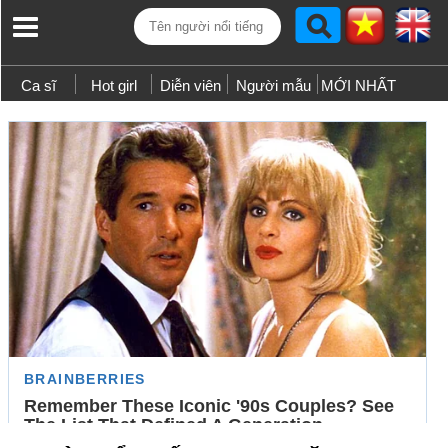
Ca sĩ
Hot girl
Diễn viên
Người mẫu
MỚI NHẤT