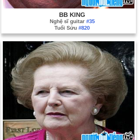
BB KING
Nghệ sĩ guitar
#35
Tuổi Sửu
#820