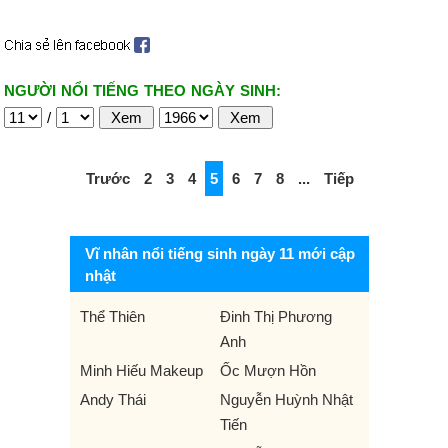
NGƯỜI NỔI TIẾNG THEO NGÀY SINH:
/
Trước
2
3
4
5
6
7
8
...
Tiếp
Vĩ nhân nổi tiếng sinh ngày 11 mới cập
nhật
Thể Thiên
Đinh Thị Phương
Anh
Minh Hiếu Makeup
Ốc Mượn Hồn
Andy Thái
Nguyễn Huỳnh Nhật
Tiến