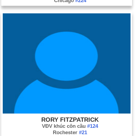
Chicago
#224
RORY FITZPATRICK
VĐV khúc côn cầu
#124
Rochester
#21