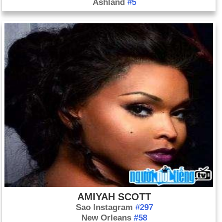
Ashland
#5
AMIYAH SCOTT
Sao Instagram
#297
New Orleans
#58