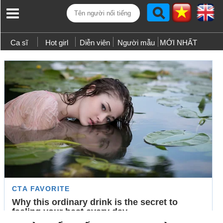
Ca sĩ
Hot girl
Diễn viên
Người mẫu
MỚI NHẤT