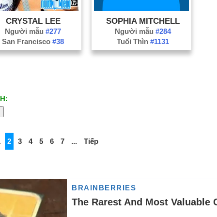
CRYSTAL LEE
SOPHIA MITCHELL
Người mẫu
#277
Người mẫu
#284
San Francisco
#38
Tuổi Thìn
#1131
H:
1
2
3
4
5
6
7
...
Tiếp