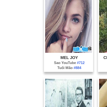
MEL JOY
C
Sao YouTube
#712
Tuổi Mão
#884