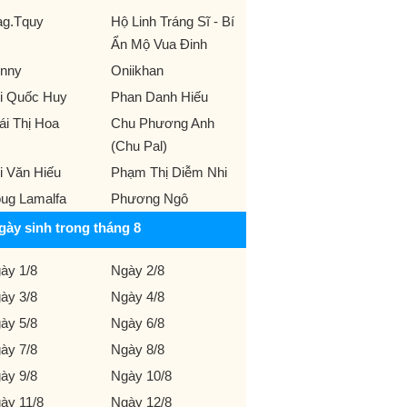
g.Tquy
Hộ Linh Tráng Sĩ - Bí
Ẩn Mộ Vua Đinh
nny
Oniikhan
i Quốc Huy
Phan Danh Hiếu
ái Thị Hoa
Chu Phương Anh
(Chu Pal)
i Văn Hiếu
Phạm Thị Diễm Nhi
ug Lamalfa
Phương Ngô
gày sinh trong tháng 8
ày 1/8
Ngày 2/8
ày 3/8
Ngày 4/8
ày 5/8
Ngày 6/8
ày 7/8
Ngày 8/8
ày 9/8
Ngày 10/8
ày 11/8
Ngày 12/8