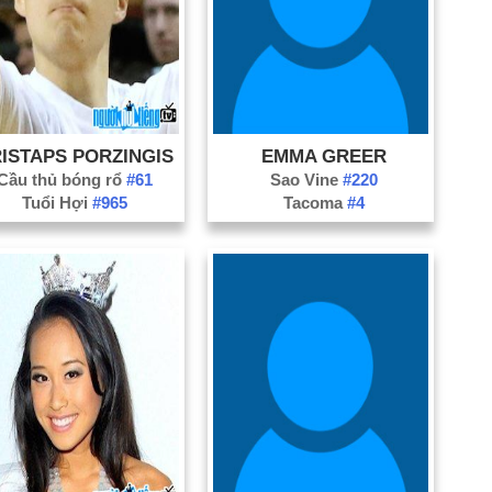
ISTAPS PORZINGIS
EMMA GREER
Cầu thủ bóng rổ
#61
Sao Vine
#220
Tuổi Hợi
#965
Tacoma
#4