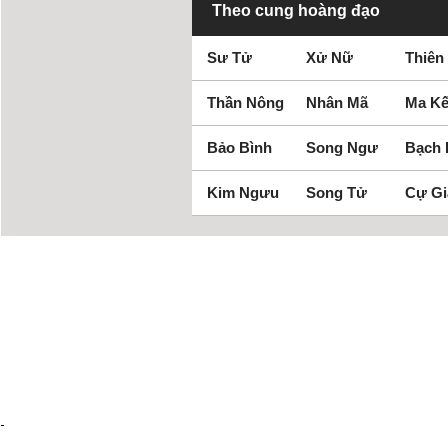
Theo cung hoàng đạo
Sư Tử
Xử Nữ
Thiên
Thần Nông
Nhân Mã
Ma Kế
Bảo Bình
Song Ngư
Bạch
Kim Ngưu
Song Tử
Cự Gi