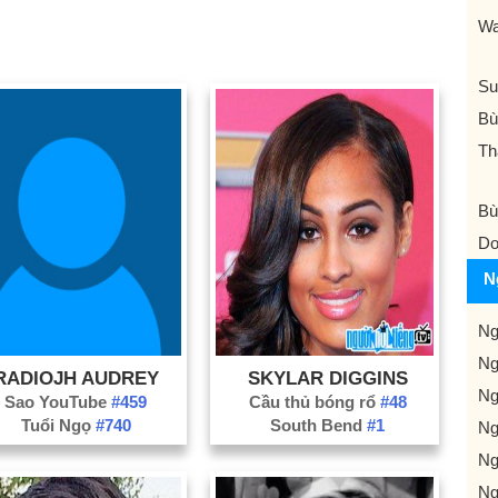
Wa
Su
Bù
Th
Bù
Do
N
Ng
Ng
RADIOJH AUDREY
SKYLAR DIGGINS
Ng
Sao YouTube
#459
Cầu thủ bóng rổ
#48
Tuổi Ngọ
#740
South Bend
#1
Ng
Ng
Ng