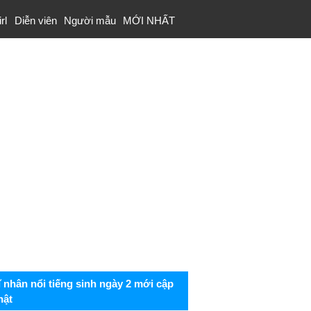
rl
Diễn viên
Người mẫu
MỚI NHẤT
ĩ nhân nổi tiếng sinh ngày 2 mới cập
hật