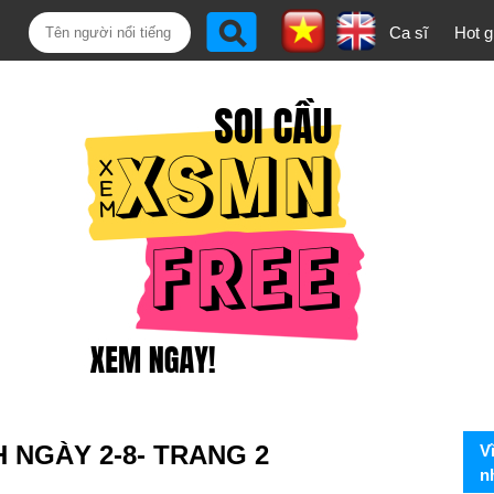
Ca sĩ
Hot gi
H NGÀY 2-8- TRANG 2
V
n