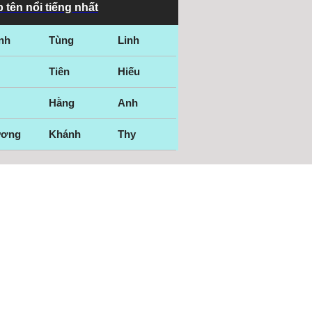
 tên nổi tiếng nhất
nh
Tùng
Linh
Tiên
Hiếu
Hằng
Anh
ương
Khánh
Thy