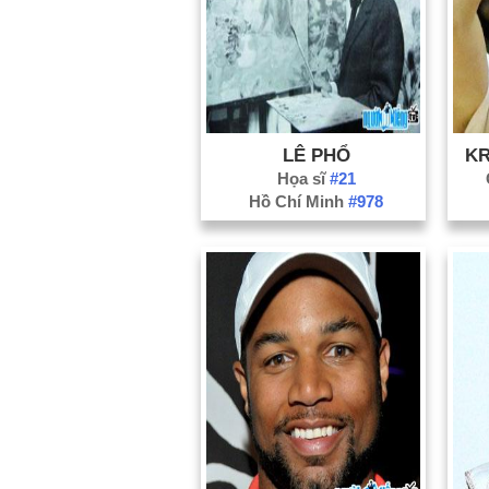
LÊ PHỔ
KR
Họa sĩ
#21
Hồ Chí Minh
#978