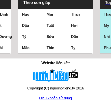
Theo con giáp
Top
 Bình
Ngọ
Mùi
Thân
Thà
t
Dậu
Tuất
Hợi
My
 Dương
Tý
Sửu
Dần
Nhi
ải
Mão
Thìn
Tỵ
Ph
Website liên kết:
Copyright (C) nguoinoitieng.tv 2016
Điều khoản sử dụng