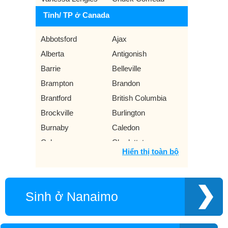
Tỉnh/ TP ở Canada
Abbotsford
Ajax
Alberta
Antigonish
Barrie
Belleville
Brampton
Brandon
Brantford
British Columbia
Brockville
Burlington
Burnaby
Caledon
Calgary
Charlottetown
Hiển thị toàn bộ
Chilliwack
Colchester County
Dartmouth
Drummondville
Edmonton
Fredericton
Sinh ở Nanaimo
Greater Sudbury
Grimsby
Guelph
Halifax