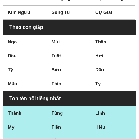
Quebec
Quebec City
Kim Ngưu
Song Tử
Cự Giải
Red Deer
Regina
Richmond
Richmond Hill
Theo con giáp
Saint John
Sarnia
Ngọ
Mùi
Thân
Saskatoon
Sherbrooke
Smithers
St. Catharines
Dậu
Tuất
Hợi
St John
Stratford
Tý
Surrey
Sửu
Thunder Bay
Dần
Toronto
Vancouver
Mão
Thìn
Tỵ
Vernon
Victoria
Welland
Westmount
Top tên nổi tiếng nhất
Whitby
White Rock
Thành
Tùng
Linh
Windsor
Winnipeg
Woodstock
Yellowknife
My
Tiên
Hiếu