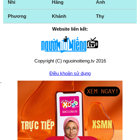
Nhi
Hằng
Anh
Phương
Khánh
Thy
Website liên kết:
Copyright (C) nguoinoitieng.tv 2016
Điều khoản sử dụng
Chính sách quyền riêng tư
Liên hệ:
mail.nguoinoitieng.tv@gmail.com