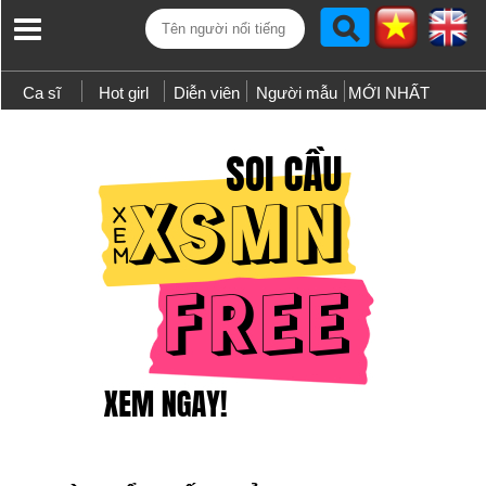
Ca sĩ
Hot girl
Diễn viên
Người mẫu
MỚI NHẤT