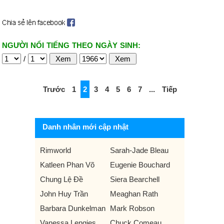
NGƯỜI NỔI TIẾNG THEO NGÀY SINH:
/
Trước
1
2
3
4
5
6
7
...
Tiếp
Danh nhân mới cập nhật
Rimworld
Sarah-Jade Bleau
Katleen Phan Võ
Eugenie Bouchard
Chung Lệ Đề
Siera Bearchell
John Huy Trần
Meaghan Rath
Barbara Dunkelman
Mark Robson
Vanessa Lengies
Chuck Comeau