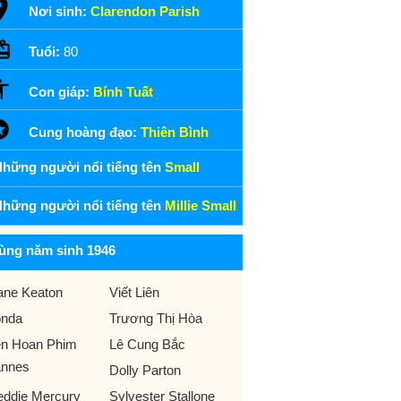
Nơi sinh:
Clarendon Parish
Tuổi:
80
Con giáp:
Bính Tuất
Cung hoàng đạo:
Thiên Bình
hững người nổi tiếng tên
Small
hững người nổi tiếng tên
Millie Small
ùng năm sinh 1946
ane Keaton
Viết Liên
nda
Trương Thị Hòa
ên Hoan Phim
Lê Cung Bắc
nnes
Dolly Parton
eddie Mercury
Sylvester Stallone