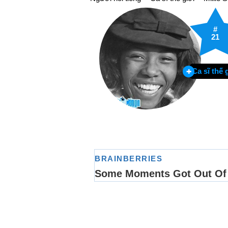
#
21
Ca sĩ thế 