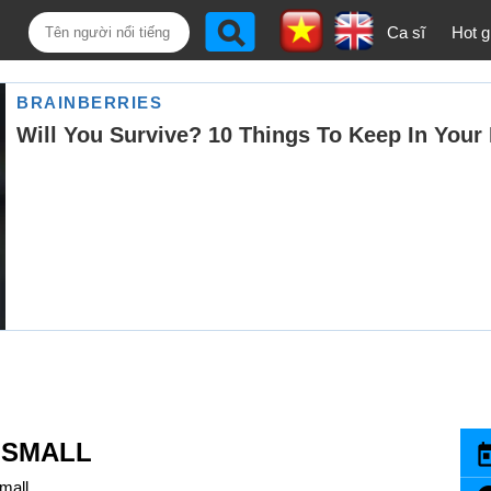
Ca sĩ
Hot gi
E SMALL
Small