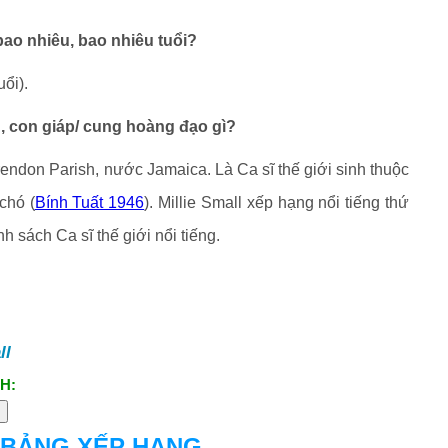
 bao nhiêu, bao nhiêu tuổi?
uổi).
âu, con giáp/ cung hoàng đạo gì?
arendon Parish, nước Jamaica. Là Ca sĩ thế giới sinh thuộc
chó (
Bính Tuất 1946
). Millie Small xếp hạng nổi tiếng thứ
h sách Ca sĩ thế giới nổi tiếng.
ll
H:
 BẢNG XẾP HẠNG