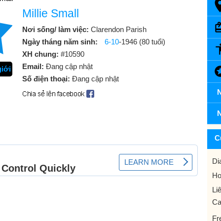
Millie Small
Nơi sống/ làm việc:
Clarendon Parish
Ngày tháng năm sinh:
6-10
-1946 (80 tuổi)
XH chung:
#10590
Email:
Đang cập nhật
giới
Số điện thoại:
Đang cập nhật
N
N
C
Di
Ho
Li
Ca
Fr