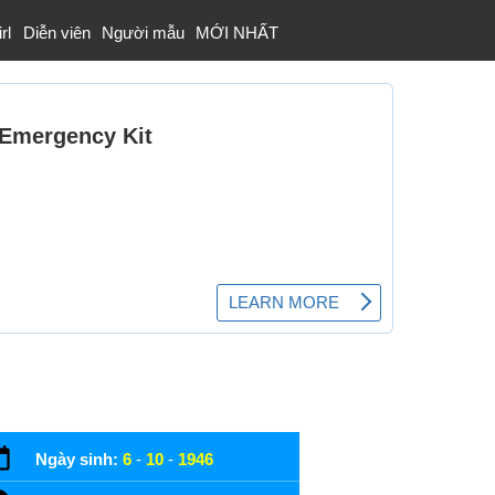
rl
Diễn viên
Người mẫu
MỚI NHẤT
Ngày sinh:
6
-
10
-
1946