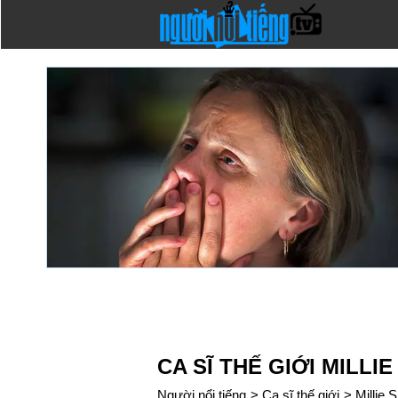
CA SĨ THẾ GIỚI MILLI
Người nổi tiếng
>
Ca sĩ thế giới
>
Millie 