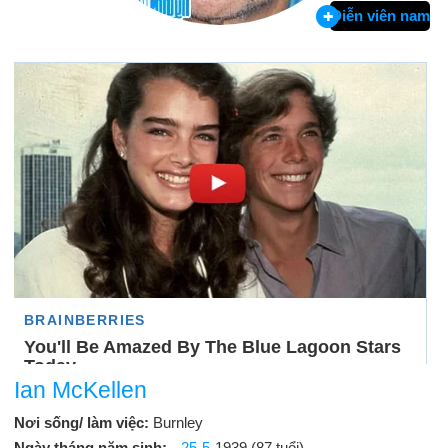
Diễn viên nam
Ian McKellen
Nơi sống/ làm việc:
Burnley
Ngày tháng năm sinh:
25-5
-1939 (87 tuổi)