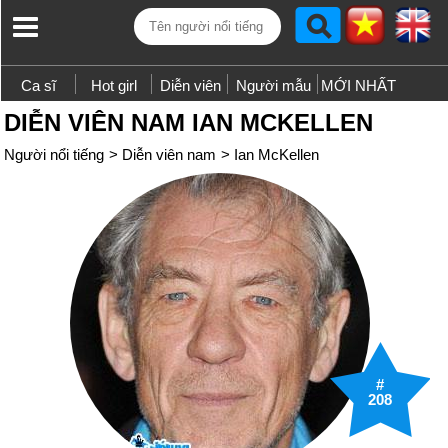
Ca sĩ
Hot girl
Diễn viên
Người mẫu
MỚI NHẤT
DIỄN VIÊN NAM IAN MCKELLEN
Người nổi tiếng
>
Diễn viên nam
>
Ian McKellen
#
208