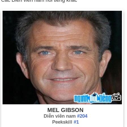
Ngày 25-5 năm 1969:
Midnight Cowboy, bộ phim xếp hạng x
duy nhất giành giải Oscar cho phim hay nhất, đã được phát
hành.
Ngày 25-5 năm 1979:
Thảm họa hàng không tồi tệ nhất trong
lịch sử Hoa Kỳ (không bao gồm vụ tấn công ngày 11 tháng 9)
xảy ra khi một chiếc DC-10 bị rơi tại sân bay O'Hare của
Chicago, khiến hơn 270 người thiệt mạng.
MEL GIBSON
Diễn viên nam
#204
Peekskill
#1