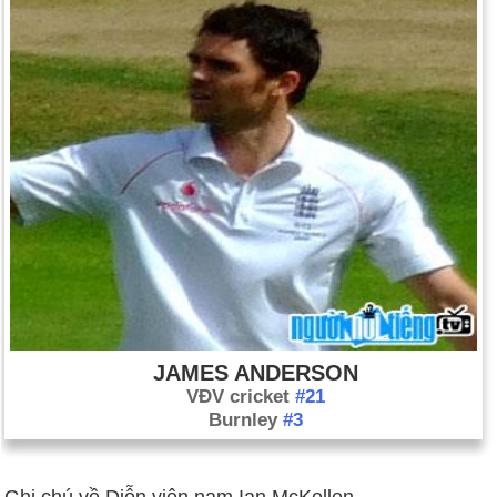
JAMES ANDERSON
VĐV cricket
#21
Burnley
#3
Ghi chú về Diễn viên nam Ian McKellen