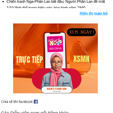
Chiến tranh Nga-Phần Lan bắt đầu; Người Phần Lan để mất
1/10 lãnh thổ trong hiệp ước hòa bình năm 1940.
Hiển thị toàn bộ
Chiến tranh thế giới thứ hai bắt đầu.
Ngày sinh Ian McKellen (25-5) trong lịch sử
Ngày 25-5 năm 1787:
Hội nghị Lập hiến được triệu tập tại
Philadelphia dưới sự lãnh đạo của George Washington, nhằm
thành lập một chính phủ mới của Hoa Kỳ.
Ngày 25-5 năm 1925:
John Scopes bị truy tố vì đã giảng dạy
thuyết tiến hóa của Darwin.
Ngày 25-5 năm 1935:
Ngôi sao điền kinh người Mỹ Jesse
Owens đã phá ba kỷ lục thế giới và vượt qua một kỷ lục khác
trong vòng hơn một giờ đồng hồ.
Ngày 25-5 năm 1965:
Muhammad Ali hạ đo ván Sonny Liston
ở hiệp đầu tiên, sau 1 phút 56 giây, để giành đai hạng nặng thế
giới.
Ngày 25-5 năm 1968:
Cổng Archway được dành riêng ở St.
Louis.
Các Diễn viên nam nổi tiếng khác