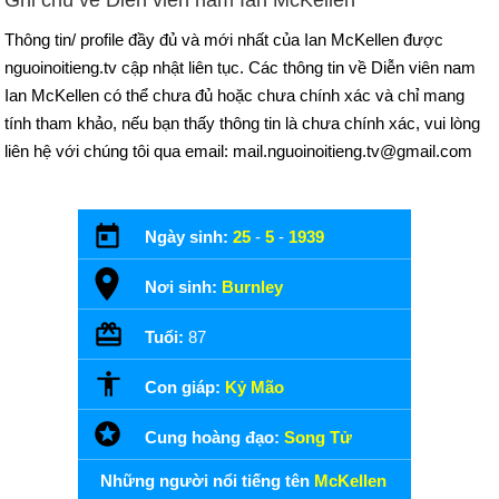
Thông tin/ profile đầy đủ và mới nhất của Ian McKellen được
nguoinoitieng.tv cập nhật liên tục. Các thông tin về Diễn viên nam
Ian McKellen có thể chưa đủ hoặc chưa chính xác và chỉ mang
tính tham khảo, nếu bạn thấy thông tin là chưa chính xác, vui lòng
liên hệ với chúng tôi qua email: mail.nguoinoitieng.tv@gmail.com
Ngày sinh:
25
-
5
-
1939
Nơi sinh:
Burnley
Tuổi:
87
Con giáp:
Kỷ Mão
Cung hoàng đạo:
Song Tử
Những người nổi tiếng tên
McKellen