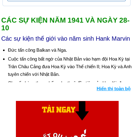
CÁC SỰ KIỆN NĂM 1941 VÀ NGÀY 28-
10
Các sự kiện thế giới vào năm sinh Hank Marvin
Đức tấn công Balkan và Nga.
Cuộc tấn công bất ngờ của Nhật Bản vào hạm đội Hoa Kỳ tại
Trân Châu Cảng đưa Hoa Kỳ vào Thế chiến II; Hoa Kỳ và Anh
tuyên chiến với Nhật Bản.
Chuyến hàng thực phẩm cho thuê đầu tiên của Hoa Kỳ được
Hiển thị toàn bộ
gửi đến Anh.
Ngày sinh Hank Marvin (28-10) trong lịch sử
Ngày 28-10 năm 1793:
Eli Whitney đã nộp đơn xin cấp bằng
sáng chế cho rượu gin bông.
Ngày 28-10 năm 1886:
Tượng Nữ thần Tự do được Tổng
thống Grover Cleveland đặt tại Cảng New York.