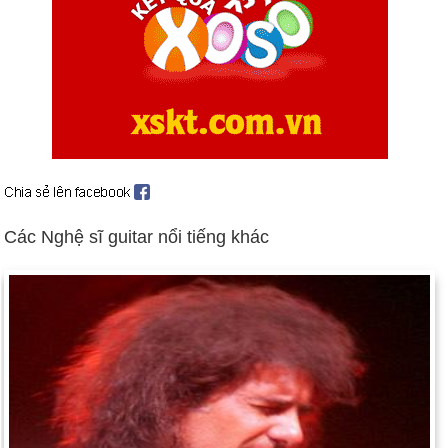
Ngày 28-10 năm 1919:
Quốc hội đã thông qua Đạo luật
Volstead, hay Đạo luật Cấm Quốc gia, trước quyền phủ quyết
của Tổng thống Woodrow Wilson.
Ngày 28-10 năm 1922:
Benito Mussolini nắm quyền kiểm soát
chính phủ Ý.
Ngày 28-10 năm 1940:
Ý xâm lược Hy Lạp trong Thế chiến
thứ hai.
Ngày 28-10 năm 1958:
Một giáo hoàng mới đã được bầu -
Các Nghệ sĩ guitar nổi tiếng khác
Giáo hoàng John XXIII.
Ngày 28-10 năm 1962:
Nikita Khrushchev nói với Mỹ rằng
ông đã ra lệnh dỡ bỏ các căn cứ tên lửa của Liên Xô ở Cuba.