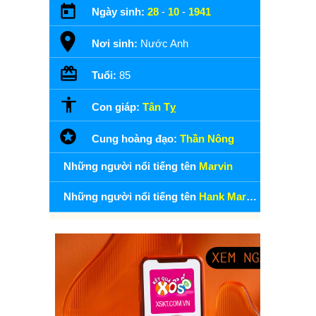
Ngày sinh:
28
-
10
-
1941
Nơi sinh:
Nước Anh
Tuổi:
85
Con giáp:
Tân Tỵ
Cung hoàng đạo:
Thần Nông
Những người nổi tiếng tên
Marvin
Những người nổi tiếng tên
Hank Marvin