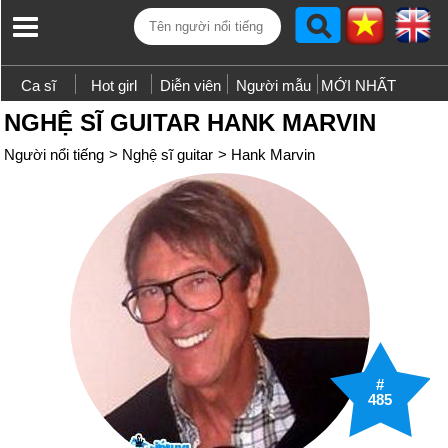
Ca sĩ
Hot girl
Diễn viên
Người mẫu
MỚI NHẤT
NGHỆ SĨ GUITAR HANK MARVIN
Người nổi tiếng
>
Nghệ sĩ guitar
>
Hank Marvin
#
485