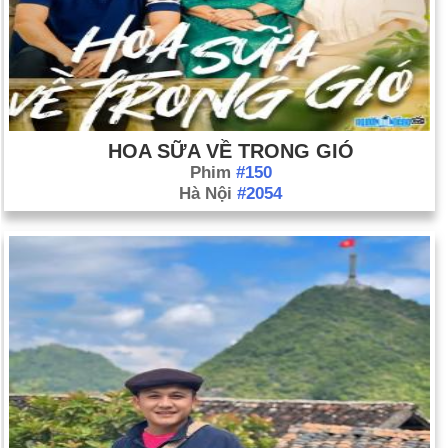
HOA SỮA VỀ TRONG GIÓ
Phim
#150
Hà Nội
#2054