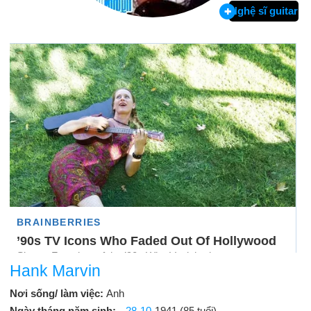
Nghệ sĩ guitar
Hank Marvin
Nơi sống/ làm việc:
Anh
Ngày tháng năm sinh:
28-10
-1941 (85 tuổi)