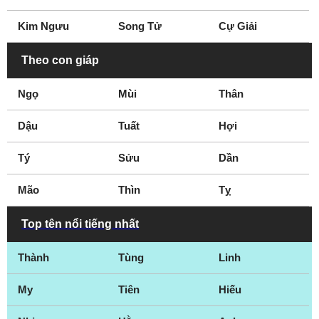
Trại hè
Trưởng phòng truyền
thông
Kim Ngưu
Song Tử
Cự Giải
Truyện tranh
Theo con giáp
Ngọ
Mùi
Thân
Dậu
Tuất
Hợi
Tý
Sửu
Dần
Mão
Thìn
Tỵ
Top tên nổi tiếng nhất
Thành
Tùng
Linh
My
Tiên
Hiếu