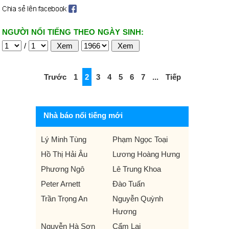
NGƯỜI NỔI TIẾNG THEO NGÀY SINH:
/
Trước
1
2
3
4
5
6
7
...
Tiếp
Nhà báo nổi tiếng mới
Lý Minh Tùng
Phạm Ngọc Toại
Hồ Thị Hải Âu
Lương Hoàng Hưng
Phương Ngô
Lê Trung Khoa
Peter Arnett
Đào Tuấn
Trần Trọng An
Nguyễn Quỳnh
Hương
Nguyễn Hà Sơn
Cẩm Lai