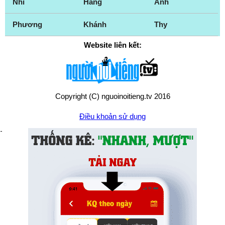
Nhi
Hằng
Anh
Phương
Khánh
Thy
Website liên kết:
Copyright (C) nguoinoitieng.tv 2016
Điều khoản sử dụng
Chính sách quyền riêng tư
Liên hệ:
mail.nguoinoitieng.tv@gmail.com