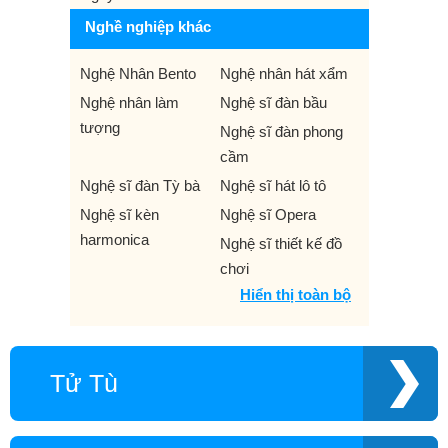
Nghề nghiệp khác
Nghệ Nhân Bento
Nghệ nhân hát xẩm
Nghệ nhân làm
Nghệ sĩ đàn bầu
tượng
Nghệ sĩ đàn phong
cầm
Nghệ sĩ đàn Tỳ bà
Nghệ sĩ hát lô tô
Nghệ sĩ kèn
Nghệ sĩ Opera
harmonica
Nghệ sĩ thiết kế đồ
chơi
Hiển thị toàn bộ
Nghiên cứu khoa
Người dẫn chương
học
trình truyền hình
Người đẹp Kinh Bắc
Người đẹp xứ Trà
Tử Tù
Người mẫu đồng tính
Người mẫu ngoại cỡ
Người mẫu quý bà
Nhà báo - Doanh
nhân