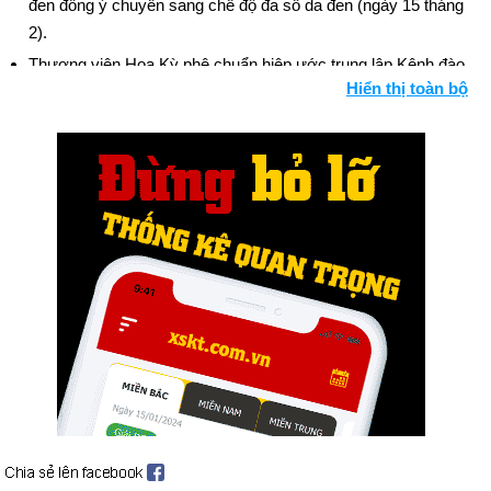
đen đồng ý chuyển sang chế độ đa số da đen (ngày 15 tháng
2).
Thượng viện Hoa Kỳ phê chuẩn hiệp ước trung lập Kênh đào
Hiển thị toàn bộ
Panama (ngày 16 tháng 3); bỏ phiếu hiệp ước chuyển kênh
đào cho Panama vào năm 2000 (ngày 18 tháng 4).
Cựu Thủ tướng Ý Aldo Moro bị bọn khủng bố cánh tả bắt cóc,
giết 5 vệ sĩ (ngày 16 tháng 3); anh ta được tìm thấy đã bị giết
(ngày 9 tháng 5).
Giáo hoàng Paul VI, qua đời ở tuổi 80, để tang (ngày 6 tháng
8); tân Giáo hoàng, John Paul I, 65 tuổi, chết bất đắc kỳ tử sau
34 ngày tại vị (28 tháng 9); kế vị Hồng y Karol Wojtyla của Ba
Lan là John Paul II (ngày 16 tháng 10).
"Khuôn khổ cho Hòa bình" ở Trung Đông do Tổng thống Ai Cập
Anwar Sadat và Thủ tướng Israel Menachem ký Bắt đầu sau
hội nghị kéo dài 13 ngày tại Trại David do Tổng thống Jimmy
Carter dẫn đầu (ngày 17 tháng 9).
Những người theo dõi Jim Jones tự sát hàng loạt ở