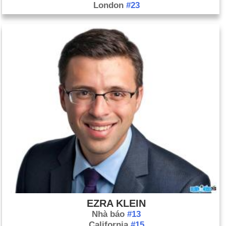
London
#23
Ngày 15-8 năm 1998:
Một vụ đánh bom xe ở Omagh, Bắc
Ireland, khiến 29 người thiệt mạng. Đó là hành động bạo lực
chết người nhất trong hơn 30 năm của "Những rắc rối".
Ngày 15-8 năm 2001:
Các nhà thiên văn đã công bố phát hiện
ra hệ mặt trời đầu tiên bên ngoài hệ mặt trời của chúng ta.
EZRA KLEIN
Nhà báo
#13
California
#15