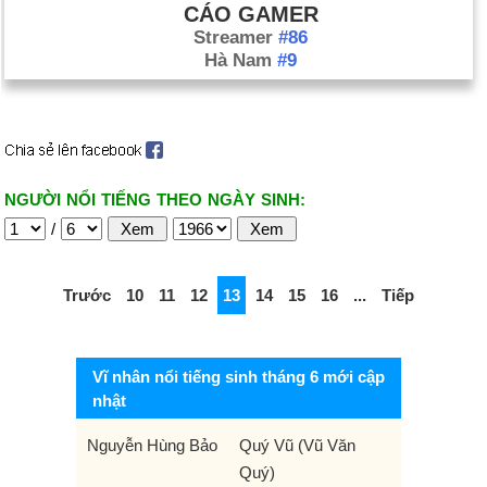
CÁO GAMER
Streamer
#86
Hà Nam
#9
NGƯỜI NỔI TIẾNG THEO NGÀY SINH:
/
Trước
10
11
12
13
14
15
16
...
Tiếp
Vĩ nhân nổi tiếng sinh tháng 6 mới cập
nhật
Nguyễn Hùng Bảo
Quý Vũ (Vũ Văn
Quý)