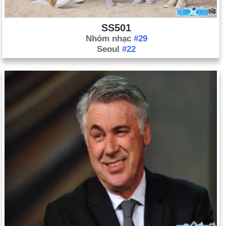
SS501
Nhóm nhạc
#29
Seoul
#22