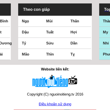
Theo con giáp
Top
 Bình
Ngọ
Mùi
Thân
Thà
t
Dậu
Tuất
Hợi
My
 Dương
Tý
Sửu
Dần
Nhi
ải
Mão
Thìn
Tỵ
Ph
Website liên kết:
Copyright (C) nguoinoitieng.tv 2016
Điều khoản sử dụng