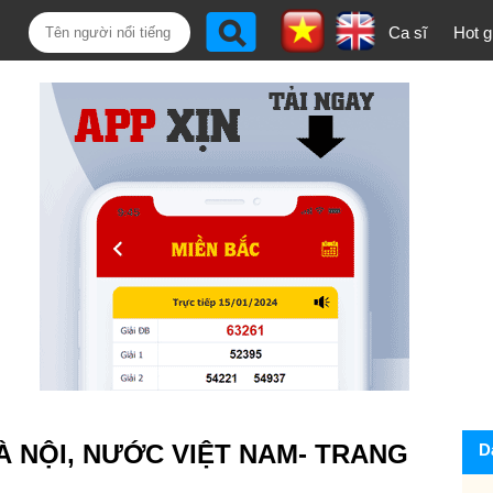
Ca sĩ
Hot gi
̀ NỘI, NƯỚC VIỆT NAM- TRANG
D