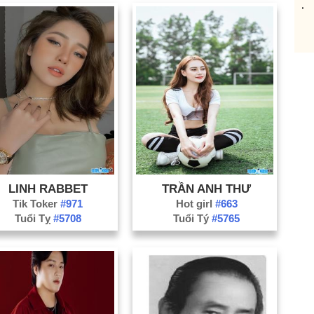
Lạ
Na
Ni
Ph
Qu
Qu
Qu
Sơ
Th
LINH RABBET
TRẦN ANH THƯ
Th
Tik Toker
#971
Hot girl
#663
Ti
Tuổi Tỵ
#5708
Tuổi Tý
#5765
Tu
Vĩ
Hả
Bà