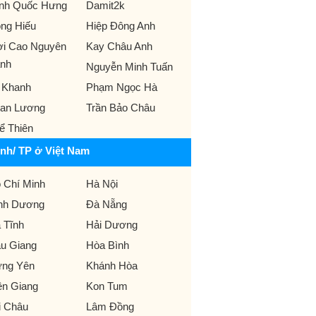
ịnh Quốc Hưng
Damit2k
ng Hiếu
Hiệp Đông Anh
ời Cao Nguyên
Kay Châu Anh
nh
Nguyễn Minh Tuấn
 Khanh
Phạm Ngọc Hà
an Lương
Trần Bảo Châu
ể Thiên
ỉnh/ TP ở Việt Nam
 Chí Minh
Hà Nội
nh Dương
Đà Nẵng
 Tĩnh
Hải Dương
u Giang
Hòa Bình
ng Yên
Khánh Hòa
ên Giang
Kon Tum
i Châu
Lâm Đồng