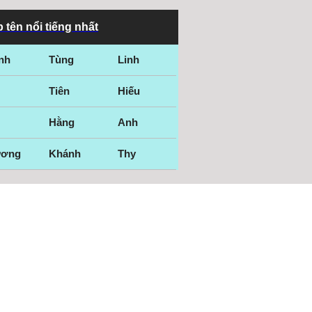
 tên nổi tiếng nhất
nh
Tùng
Linh
Tiên
Hiếu
Hằng
Anh
ương
Khánh
Thy