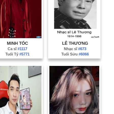
Bắ
Bạ
Bế
Bì
Cà
Ca
MINH TỐC
LÊ THƯƠNG
Đắ
Ca sĩ
#1117
Nhạc sĩ
#673
Đồ
Tuổi Tý
#5771
Tuổi Sửu
#6066
Gi
H
Ph