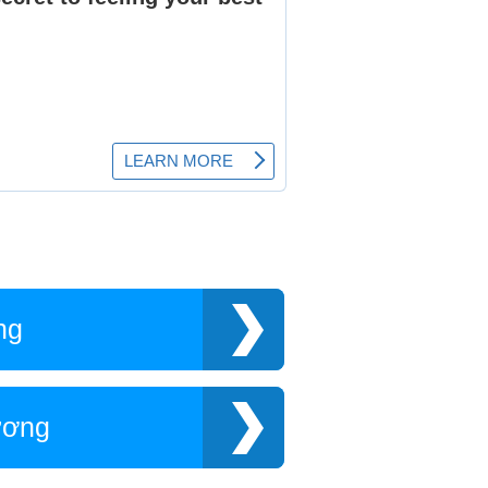
ng
ương