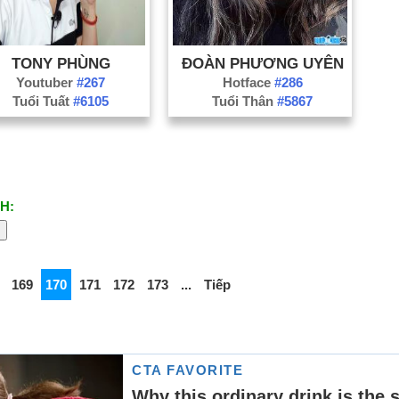
TONY PHÙNG
ĐOÀN PHƯƠNG UYÊN
Youtuber
#267
Hotface
#286
Tuổi Tuất
#6105
Tuổi Thân
#5867
H:
169
170
171
172
173
...
Tiếp