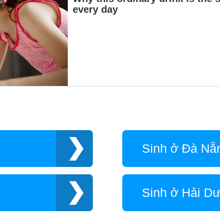
Sinh ở Đà Nẵ
Sinh ở Hải D