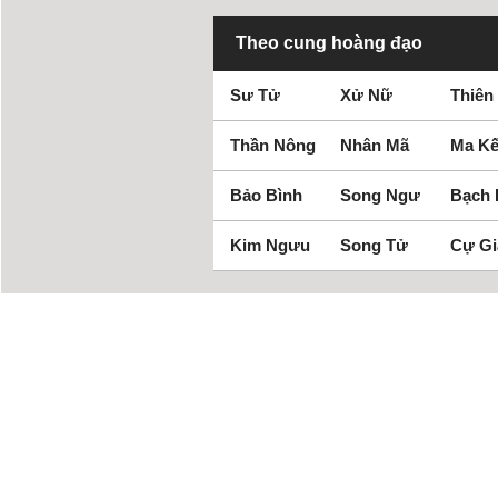
Theo cung hoàng đạo
Sư Tử
Xử Nữ
Thiên
Thần Nông
Nhân Mã
Ma Kế
Bảo Bình
Song Ngư
Bạch
Kim Ngưu
Song Tử
Cự Gi