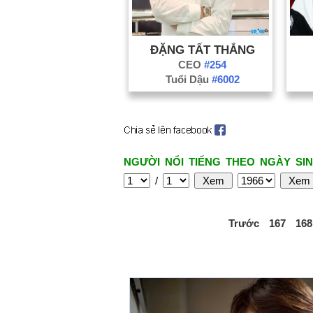
ĐẶNG TẤT THẮNG
CEO
#254
Tuổi Dậu
#6002
NGƯỜI NỔI TIẾNG THEO NGÀY SIN
/
Trước
167
168