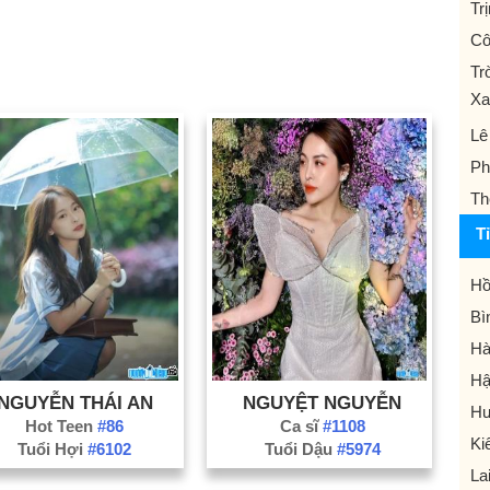
Tr
Cô
Tr
Xa
Lê
Ph
Th
T
Hồ
Bì
Hà
Hậ
NGUYỄN THÁI AN
NGUYỆT NGUYỄN
Hư
Hot Teen
#86
Ca sĩ
#1108
Ki
Tuổi Hợi
#6102
Tuổi Dậu
#5974
La