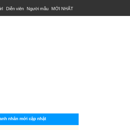
rl
Diễn viên
Người mẫu
MỚI NHẤT
anh nhân mới cập nhật