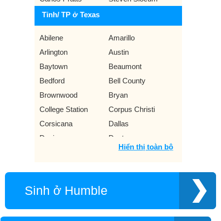
Tỉnh/ TP ở Texas
Abilene
Amarillo
Arlington
Austin
Baytown
Beaumont
Bedford
Bell County
Brownwood
Bryan
College Station
Corpus Christi
Corsicana
Dallas
Denison
Denton
Hiển thị toàn bộ
El Paso
Flower Mound
Fort Worth
Galveston
Garland
Gilmer
Sinh ở Humble
Grand Prairie
Greenville
Harlingen
Houston