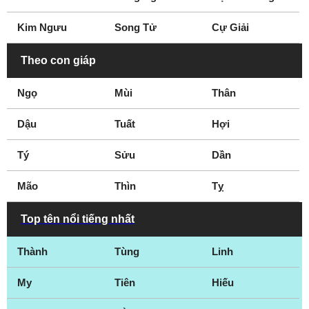
San Marcos
Seguin
Kim Ngưu
Song Tử
Cự Giải
Sherman
Spring
Stephenville
Sugar Land
Theo con giáp
Sweetwater
Temple
Ngọ
Mùi
Thân
Terrell
Texarkana
Texas City
The Woodlands
Dậu
Tuất
Hợi
Tomball
Travis County
Tý
Tyler
Sửu
Victoria
Dần
Waco
Waxahachie
Mão
Thìn
Tỵ
Wichita Falls
Top tên nổi tiếng nhất
Thành
Tùng
Linh
My
Tiên
Hiếu