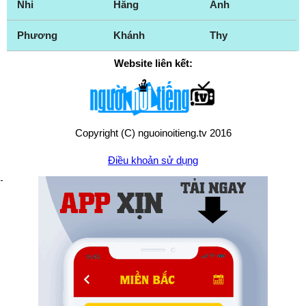
Nhi
Hằng
Anh
Phương
Khánh
Thy
Website liên kết:
Copyright (C) nguoinoitieng.tv 2016
Điều khoản sử dụng
Chính sách quyền riêng tư
Liên hệ:
mail.nguoinoitieng.tv@gmail.com