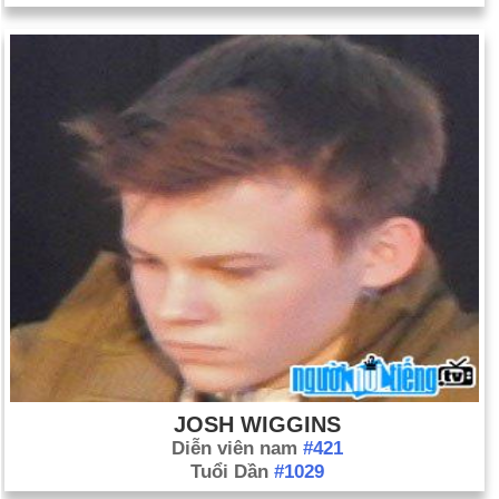
JOSH WIGGINS
Diễn viên nam
#421
Tuổi Dần
#1029