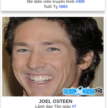
Nữ diễn viên truyền hình
#459
Tuổi Tỵ
#883
JOEL OSTEEN
Lãnh đạo Tôn giáo
#7