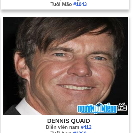
Tuổi Mão
#1043
DENNIS QUAID
Diễn viên nam
#412