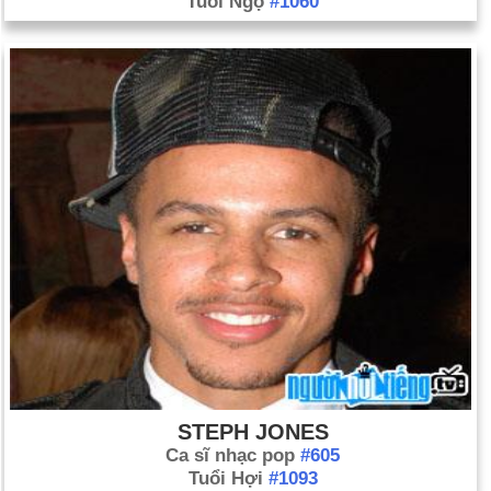
Tuổi Ngọ
#1060
STEPH JONES
Ca sĩ nhạc pop
#605
Tuổi Hợi
#1093