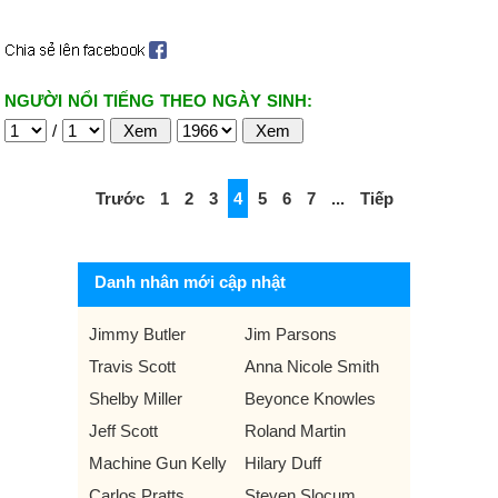
NGƯỜI NỔI TIẾNG THEO NGÀY SINH:
/
Trước
1
2
3
4
5
6
7
...
Tiếp
Danh nhân mới cập nhật
Jimmy Butler
Jim Parsons
Travis Scott
Anna Nicole Smith
Shelby Miller
Beyonce Knowles
Jeff Scott
Roland Martin
Machine Gun Kelly
Hilary Duff
Carlos Pratts
Steven Slocum