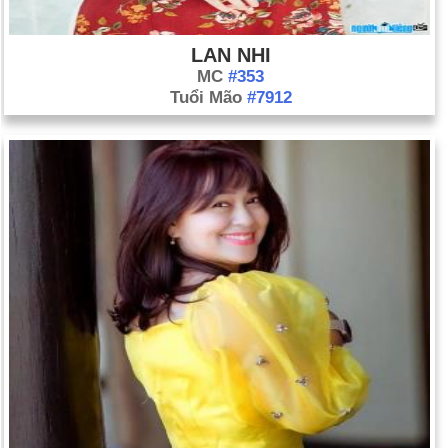
LAN NHI
MC
#353
Tuổi Mão
#7912