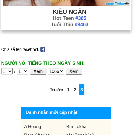
KIỀU NGÂN
Hot Teen
#365
Tuổi Thìn
#8463
NGƯỜI NỔI TIẾNG THEO NGÀY SINH:
/
Trước
1
2
3
Danh nhân mới cập nhật
A Hoàng
Bm Lokha