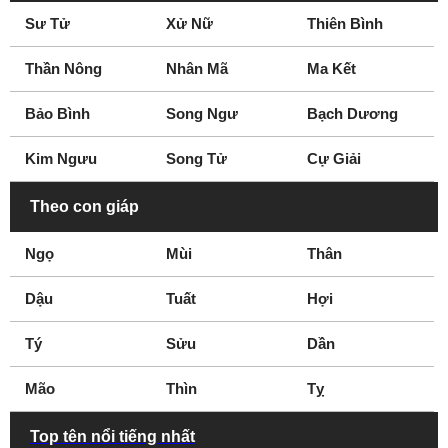
Sư Tử
Xử Nữ
Thiên Bình
Bình Phước
Bình Thuận
Cà Mau
Cần Thơ
Thần Nông
Nhân Mã
Ma Kết
Cao Bằng
Đắk Lắk
Đắk Nông
Điện Biên
Bảo Bình
Song Ngư
Bạch Dương
Đồng Nai
Đồng Tháp
Kim Ngưu
Song Tử
Cự Giải
Gia Lai
Hà Giang
Hà Nam
Đà Lạt
Theo con giáp
Phan Thiết
Nha Trang
Ngọ
Mùi
Thân
Dậu
Tuất
Hợi
Tý
Sửu
Dần
Mão
Thìn
Tỵ
Top tên nổi tiếng nhất