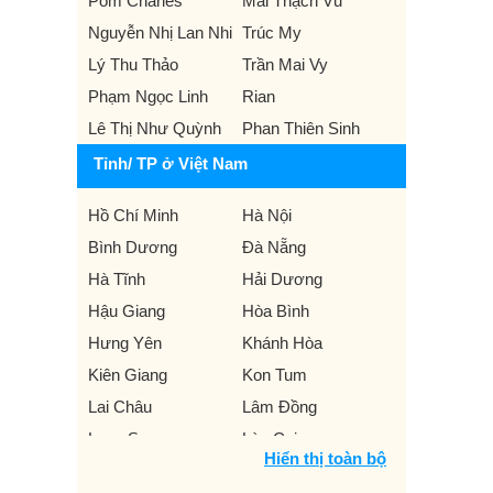
Pom Charles
Mai Thạch Vũ
Nguyễn Nhị Lan Nhi
Trúc My
Lý Thu Thảo
Trần Mai Vy
Phạm Ngọc Linh
Rian
Lê Thị Như Quỳnh
Phan Thiên Sinh
Tỉnh/ TP ở Việt Nam
Hồ Chí Minh
Hà Nội
Bình Dương
Đà Nẵng
Hà Tĩnh
Hải Dương
Hậu Giang
Hòa Bình
Hưng Yên
Khánh Hòa
Kiên Giang
Kon Tum
Lai Châu
Lâm Đồng
Lạng Sơn
Lào Cai
Hiển thị toàn bộ
Nam Định
Nghệ An