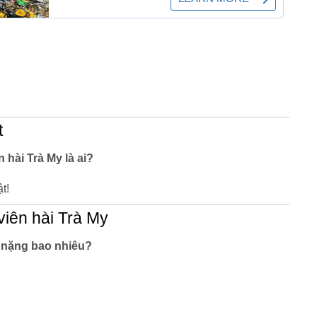
t
 hài Trà My là ai?
t!
viên hài Trà My
, nặng bao nhiêu?