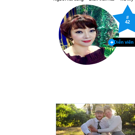
#
42
Diễn viên 