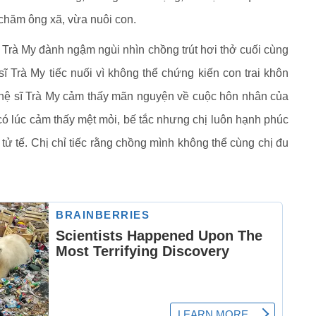
 chăm ông xã, vừa nuôi con.
 Trà My đành ngậm ngùi nhìn chồng trút hơi thở cuối cùng
sĩ Trà My tiếc nuối vì không thể chứng kiến con trai khôn
ghệ sĩ Trà My cảm thấy mãn nguyện về cuộc hôn nhân của
có lúc cảm thấy mệt mỏi, bế tắc nhưng chị luôn hạnh phúc
ử tế. Chị chỉ tiếc rằng chồng mình không thể cùng chị đu