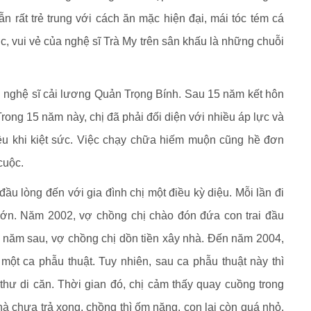
n rất trẻ trung với cách ăn mặc hiện đại, mái tóc tém cá
, vui vẻ của nghệ sĩ Trà My trên sân khấu là những chuỗi
i nghệ sĩ cải lương Quản Trọng Bính. Sau 15 năm kết hôn
rong 15 năm này, chị đã phải đối diện với nhiều áp lực và
iều khi kiệt sức. Việc chạy chữa hiếm muộn cũng hề đơn
cuộc.
ầu lòng đến với gia đình chị một điều kỳ diệu. Mỗi lần đi
đớn. Năm 2002, vợ chồng chị chào đón đứa con trai đầu
năm sau, vợ chồng chị dồn tiền xây nhà. Đến năm 2004,
 một ca phẫu thuật. Tuy nhiên, sau ca phẫu thuật này thì
thư di căn. Thời gian đó, chị cảm thấy quay cuồng trong
à chưa trả xong, chồng thì ốm nặng, con lại còn quá nhỏ.