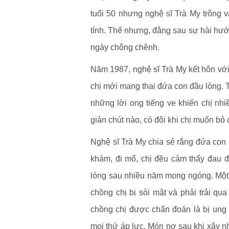
tuổi 50 nhưng nghệ sĩ Trà My trông vẫ
tính. Thế nhưng, đằng sau sự hài hước
ngày chông chênh.
Năm 1987, nghệ sĩ Trà My kết hôn vớ
chị mới mang thai đứa con đầu lòng. T
những lời ong tiếng ve khiến chị nh
giản chút nào, có đôi khi chị muốn bỏ 
Nghệ sĩ Trà My chia sẻ rằng đứa con đ
khám, đi mổ, chị đều cảm thấy đau 
lòng sau nhiều năm mong ngóng. Một 
chồng chị bị sỏi mật và phải trải qua
chồng chị được chẩn đoán là bị ung 
mọi thứ áp lực. Món nợ sau khi xây nh