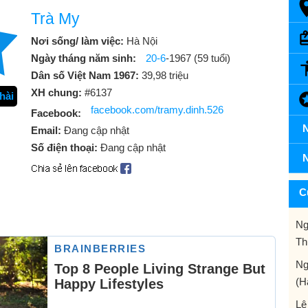
Trà My
Nơi sống/ làm việc:
Hà Nội
Ngày tháng năm sinh:
20-6
-1967 (59 tuổi)
Dân số Việt Nam 1967:
39,98 triệu
XH chung:
#6137
hài
facebook.com/tramy.dinh.526
Facebook:
N
Email:
Đang cập nhật
Số điện thoại:
Đang cập nhật
N
C
Ng
Th
Ng
(H
Lê