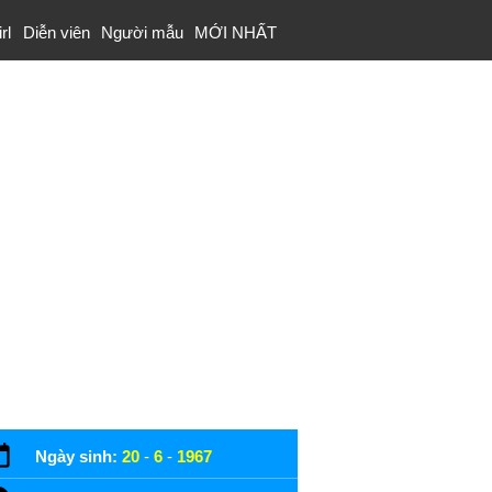
rl
Diễn viên
Người mẫu
MỚI NHẤT
Ngày sinh:
20
-
6
-
1967