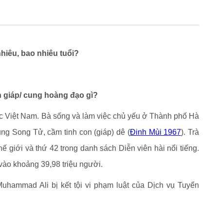
hiêu, bao nhiêu tuổi?
n giáp/ cung hoàng đạo gì?
ớc Việt Nam. Bà sống và làm việc chủ yếu ở Thành phố Hà
ung Song Tử, cầm tinh con (giáp) dê (
Đinh Mùi 1967
). Trà
hế giới và thứ 42 trong danh sách Diễn viên hài nổi tiếng.
ào khoảng 39,98 triệu người.
uhammad Ali bị kết tội vi phạm luật của Dịch vụ Tuyển