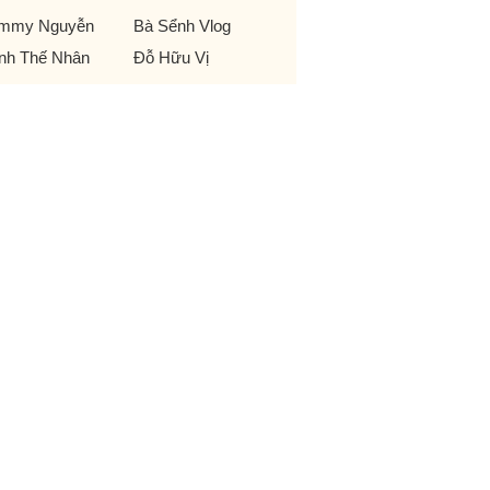
mmy Nguyễn
Bà Sểnh Vlog
ịnh Thế Nhân
Đỗ Hữu Vị