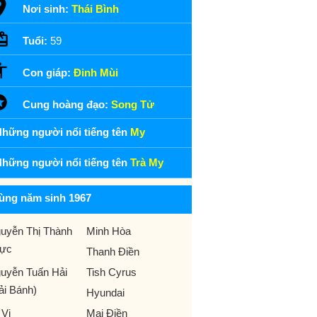
Nơi sinh:
Thái Bình
Tuổi:
59
Con giáp:
Đinh Mùi
Cung hoàng đạo:
Song Tử
hững người nổi tiếng tên
My
hững người nổi tiếng tên
Trà My
ùng năm sinh 1967
uyễn Thị Thành
Minh Hòa
ực
Thanh Điền
uyễn Tuấn Hải
Tish Cyrus
ải Bánh)
Hyundai
 Vi
Mai Điền