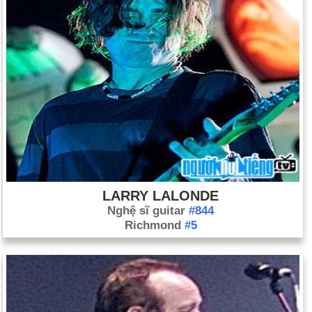
LARRY LALONDE
Nghệ sĩ guitar
#844
Richmond
#5