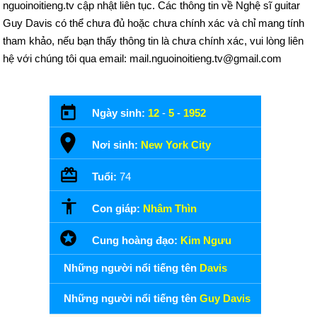
nguoinoitieng.tv cập nhật liên tục. Các thông tin về Nghệ sĩ guitar
Guy Davis có thể chưa đủ hoặc chưa chính xác và chỉ mang tính
tham khảo, nếu bạn thấy thông tin là chưa chính xác, vui lòng liên
hệ với chúng tôi qua email: mail.nguoinoitieng.tv@gmail.com
Ngày sinh:
12
-
5
-
1952
Nơi sinh:
New York City
Tuổi:
74
Con giáp:
Nhâm Thìn
Cung hoàng đạo:
Kim Ngưu
Những người nổi tiếng tên
Davis
Những người nổi tiếng tên
Guy Davis