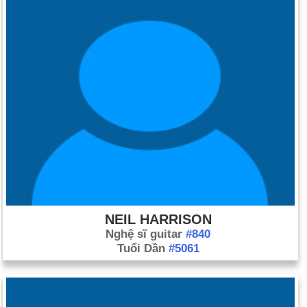
thăm Cuba của Fidel Castro.
Ngày 12-5 năm 2008:
Một trận động đất ước tính 7,9 độ
Richter đã xảy ra tại các tỉnh Tứ Xuyên, Cam Túc và Vân
Nam ở miền tây Trung Quốc và có tới 68.000 người thiệt
mạng.
Ngày 12-5 năm 2012:
Triển lãm Thế giới 2012 đã bắt đầu tại
Yeosu, Hàn Quốc.
NEIL HARRISON
Nghệ sĩ guitar
#840
Tuổi Dần
#5061