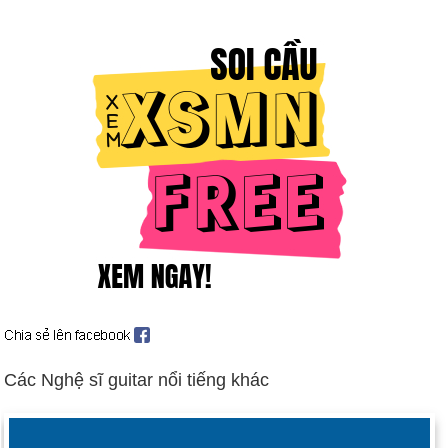
Richard Nixon trên TV.
Ngày sinh Guy Davis (12-5) trong lịch sử
Ngày 12-5 năm 1870:
Manitoba trở thành một tỉnh của
Canada.
Ngày 12-5 năm 1932:
Thi thể của Charles và em bé bị bắt cóc
của Anne Lindbergh đã được tìm thấy.
Ngày 12-5 năm 1937:
Vua George VI của Anh được trao
vương miện tại Tu viện Westminster ở London.
Ngày 12-5 năm 1943:
Lực lượng phe Trục ở Bắc Phi đầu
hàng.
Ngày 12-5 năm 1949:
Cuộc phong tỏa của Liên Xô thúc đẩy
cuộc không vận Berlin đã kết thúc.
Ngày 12-5 năm 1970:
Harry A. Blackmun đã được xác nhận
Các Nghệ sĩ guitar nổi tiếng khác
là một công lý của Tòa án Tối cao.
Ngày 12-5 năm 2002:
Cựu tổng thống Jimmy Carter đã trở
thành tổng thống Hoa Kỳ đầu tiên (khi còn đương nhiệm) đến