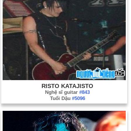
RISTO KATAJISTO
Nghệ sĩ guitar
#843
Tuổi Dậu
#5096