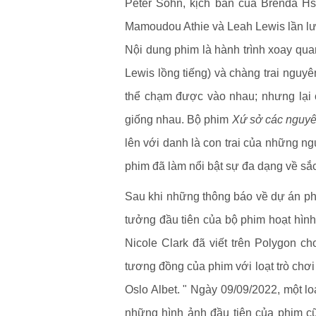
Peter Sohn, kịch bản của Brenda Hs
Mamoudou Athie và Leah Lewis lần lượ
Nội dung phim là hành trình xoay qu
Lewis lồng tiếng) và chàng trai nguyê
thể chạm được vào nhau; nhưng lại
giống nhau. Bộ phim
Xứ sở các nguyê
lên với danh là con trai của những n
phim đã làm nổi bật sự đa dạng về sắc
Sau khi những thông báo về dự án p
tưởng đầu tiên của bộ phim hoạt hình
Nicole Clark đã viết trên Polygon c
tương đồng của phim với loạt trò chơi
Oslo Albet. " Ngày 09/09/2022, một lo
những hình ảnh đầu tiên của phim cũ