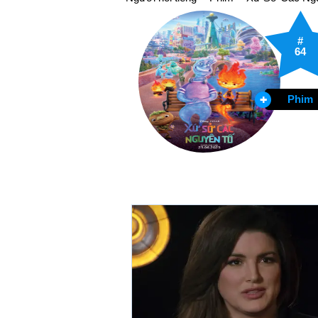
#
64
Phim