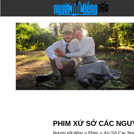
PHIM XỨ SỞ CÁC NGU
Người nổi tiếng
>
Phim
>
Xứ Sở Các Ng