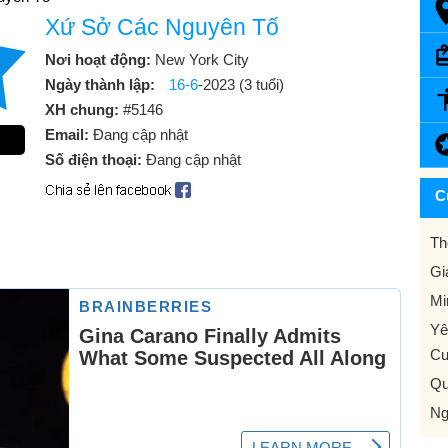
Xứ Sở Các Nguyên Tố
Nơi hoạt động:
New York City
Ngày thành lập:
16-6
-2023 (3 tuổi)
XH chung:
#5146
Email:
Đang cập nhật
Số điện thoại:
Đang cập nhật
C
Th
Gi
Mi
Yê
Cư
Qu
Ng