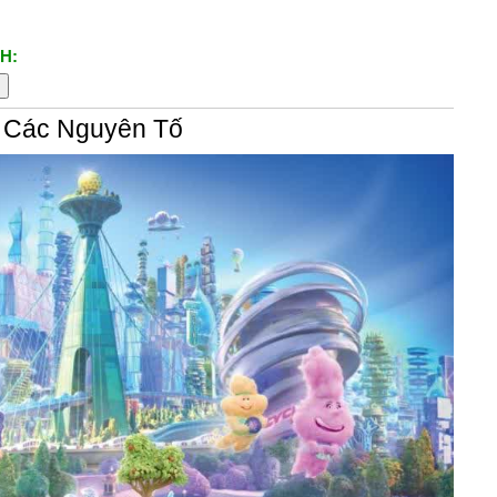
H:
ở Các Nguyên Tố