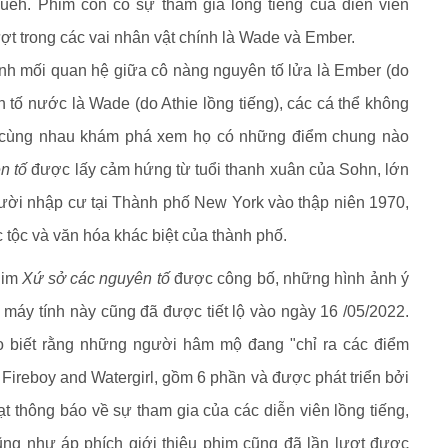
ueh. Phim còn có sự tham gia lồng tiếng của diễn viên
t trong các vai nhân vật chính là Wade và Ember.
anh mối quan hệ giữa cô nàng nguyên tố lửa là Ember (do
n tố nước là Wade (do Athie lồng tiếng), các cá thể không
 cùng nhau khám phá xem họ có những điểm chung nào
n tố
được lấy cảm hứng từ tuổi thanh xuân của Sohn, lớn
gười nhập cư tại Thành phố New York vào thập niên 1970,
 tộc và văn hóa khác biệt của thành phố.
him
Xứ sở các nguyên tố
được công bố, những hình ảnh ý
 máy tính này cũng đã được tiết lộ vào ngày 16 /05/2022.
ho biết rằng những người hâm mộ đang "chỉ ra các điểm
 Fireboy and Watergirl, gồm 6 phần và được phát triển bởi
ạt thông báo về sự tham gia của các diễn viên lồng tiếng,
ng như áp phích giới thiệu phim cũng đã lần lượt được