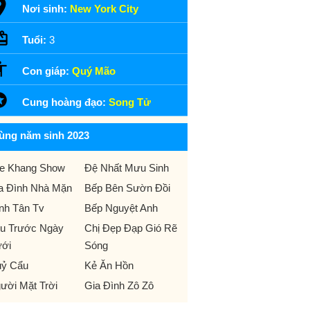
Nơi sinh:
New York City
Tuổi:
3
Con giáp:
Quý Mão
Cung hoàng đạo:
Song Tử
ùng năm sinh 2023
e Khang Show
Đệ Nhất Mưu Sinh
a Đình Nhà Mặn
Bếp Bên Sườn Đồi
nh Tân Tv
Bếp Nguyệt Anh
u Trước Ngày
Chị Đẹp Đạp Gió Rẽ
ới
Sóng
ỷ Cẩu
Kẻ Ăn Hồn
ười Mặt Trời
Gia Đình Zô Zô