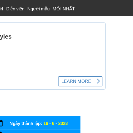
rl
Diễn viên
Người mẫu
MỚI NHẤT
Ngày thành lập:
16
-
6
-
2023