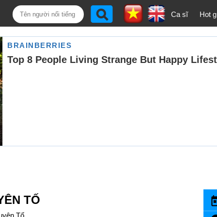
Ca sĩ
Hot gi
YÊN TỐ
uyên Tố