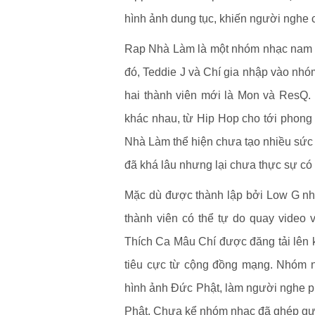
hình ảnh dung tục, khiến người nghe c
Rap Nhà Làm là một nhóm nhạc nam 
đó, Teddie J và Chí gia nhập vào nhó
hai thành viên mới là Mon và ResQ.
khác nhau, từ Hip Hop cho tới phong 
Nhà Làm thể hiện chưa tạo nhiều sức 
đã khá lâu nhưng lại chưa thực sự có 
Mặc dù được thành lập bởi Low G như
thành viên có thể tự do quay video
Thích Ca Mâu Chí được đăng tải lên
tiêu cực từ cộng đồng mạng. Nhóm 
hình ảnh Đức Phật, làm người nghe ph
Phật. Chưa kể nhóm nhạc đã ghép gư