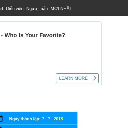
rl
Diễn viên
Người mẫu
MỚI NHẤT
Ngày thành lập:
? - ? -
2018