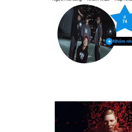
#
74
Nhóm nh