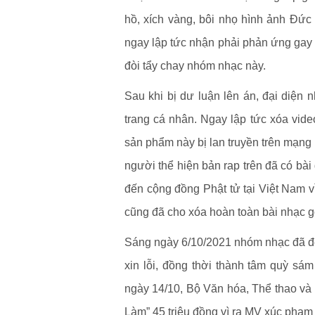
hồ, xích vàng, bôi nhọ hình ảnh Đức
ngay lập tức nhận phải phản ứng gay g
đòi tẩy chay nhóm nhạc này.
Sau khi bị dư luận lên án, đại diện n
trang cá nhân. Ngay lập tức xóa vid
sản phẩm này bị lan truyền trên mạng
người thể hiện bản rap trên đã có bài 
đến cộng đồng Phật tử tại Việt Nam v
cũng đã cho xóa hoàn toàn bài nhạc g
Sáng ngày 6/10/2021 nhóm nhạc đã đế
xin lỗi, đồng thời thành tâm quỳ sá
ngày 14/10, Bộ Văn hóa, Thể thao và
Làm” 45 triệu đồng vì ra MV xúc phạm