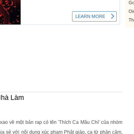
Go
Oi
Th
Nhà Làm
xao về một bản rap có tên 'Thích Ca Mâu Chí' của nhóm
ia sẻ với nội dung xúc phạm Phật giáo, ca từ phản cảm,