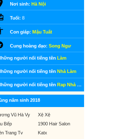
Nơi sinh:
Hà Nội
Tuổi:
8
Con giáp:
Mậu Tuất
Cung hoàng đạo:
Song Ngư
hững người nổi tiếng tên
Làm
hững người nổi tiếng tên
Nhà Làm
hững người nổi tiếng tên
Rap Nhà Làm
ùng năm sinh 2018
ương Vũ Hà Vy
Xệ Xệ
u Bếp
1900 Hair Salon
ền Trang Tv
Katx