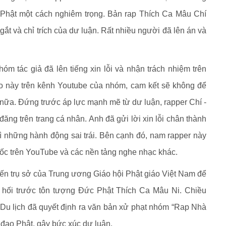
 Phật một cách nghiêm trọng. Bản rap Thích Ca Mâu Chí
ắt và chỉ trích của dư luận. Rất nhiều người đã lên án và
hóm tác giả đã lên tiếng xin lỗi và nhận trách nhiệm trên
eo này trên kênh Youtube của nhóm, cam kết sẽ không để
 nữa. Đứng trước áp lực mạnh mẽ từ dư luận, rapper Chí -
đăng trên trang cá nhân. Anh đã gửi lời xin lỗi chân thành
ì những hành động sai trái. Bên cạnh đó, nam rapper này
ốc trên YouTube và các nền tảng nghe nhạc khác.
n trụ sở của Trung ương Giáo hội Phật giáo Việt Nam để
m hối trước tôn tượng Đức Phật Thích Ca Mâu Ni. Chiều
 Du lịch đã quyết định ra văn bản xử phạt nhóm “Rap Nhà
 đạo Phật, gây bức xúc dư luận.