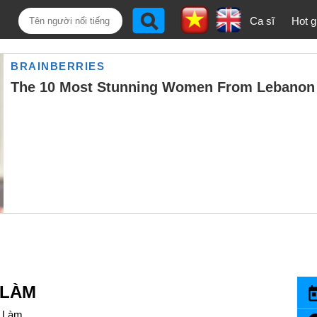
Ca sĩ
Hot gi
 LÀM
 Làm