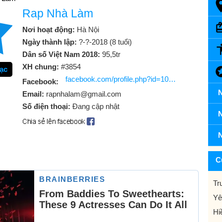
Rap Nhà Làm
Nơi hoạt động:
Hà Nội
Ngày thành lập:
?-?-2018 (8 tuổi)
Dân số Việt Nam 2018:
95,5tr
XH chung:
#3854
ạc
facebook.com/profile.php?id=100057401741637
Facebook:
N
Email:
rapnhalam@gmail.com
Số điện thoại:
Đang cập nhật
N
N
C
Tr
Yê
Hi