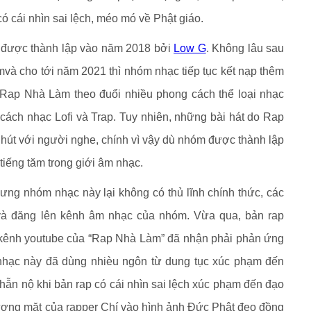
ó cái nhìn sai lệch, méo mó về Phật giáo.
được thành lập vào năm 2018 bởi
Low G
. Không lâu sau
mvà cho tới năm 2021 thì nhóm nhạc tiếp tục kết nạp thêm
 Rap Nhà Làm theo đuổi nhiều phong cách thể loại nhạc
cách nhạc Lofi và Trap. Tuy nhiên, những bài hát do Rap
hút với người nghe, chính vì vậy dù nhóm được thành lập
tiếng tăm trong giới âm nhạc.
ng nhóm nhạc này lại không có thủ lĩnh chính thức, các
 và đăng lên kênh âm nhạc của nhóm. Vừa qua, bản rap
 kênh youtube của “Rap Nhà Làm” đã nhận phải phản ứng
nhạc này đã dùng nhièu ngôn từ dung tục xúc phạm đến
ẫn nộ khi bản rap có cái nhìn sai lệch xúc phạm đến đạo
ơng mặt của rapper Chí vào hình ảnh Đức Phật đeo đồng