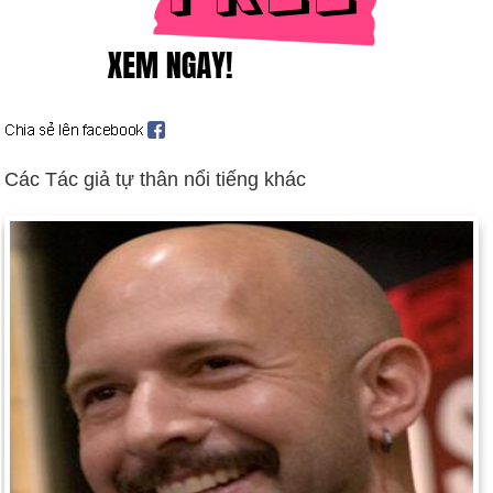
thống đốc người Mỹ gốc Phi đầu tiên được bầu ở Hoa Kỳ.
Ngày 13-1 năm 1999:
Michael Jordan tuyên bố giải nghệ lần
thứ hai tại NBA. Anh ấy sẽ "không quan tâm" một lần nữa vào
năm 2001.
Ngày 13-1 năm 2002:
Sau 17.162 buổi biểu diễn, The
Fantasticks đã kết thúc chặng đường dài gần 42 năm ngoài
Các Tác giả tự thân nổi tiếng khác
sân khấu Broadway.
Ngày 13-1 năm 2004:
Joseph Darby, một binh sĩ Hoa Kỳ tại
nhà tù Abu Ghraib của Iraq, đã báo cáo sự ngược đãi của Hoa
Kỳ đối với các tù nhân Iraq cho Phòng Điều tra Hình sự của
Quân đội.