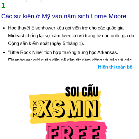
1
Các sự kiện ở Mỹ vào năm sinh Lorrie Moore
Học thuyết Eisenhower kêu gọi viện trợ cho các quốc gia
Mideast chống lại sự xâm lược có vũ trang từ các quốc gia do
Cộng sản kiểm soát (ngày 5 tháng 1).
"Little Rock Nine" tích hợp trường trung học Arkansas.
Eisenhower gửi quân đến để dập tắt đám đông và bảo vệ các
Hiển thị toàn bộ
sinh viên sau khi Thống đốc Orval Faubus bất chấp lệnh liên
bang (ngày 24 tháng 9).
Ngày sinh Lorrie Moore (13-1) trong lịch sử
Ngày 13-1 năm 1898:
Nhà văn Pháp Emile Zola đã xuất bản
bức thư "J'Accuse" của mình, cáo buộc người Pháp che đậy
trong vụ án phản quốc Alfred Dreyfus.
Ngày 13-1 năm 1941:
Tiểu thuyết gia James Joyce qua đời ở
Zurich.
Ngày 13-1 năm 1990:
Douglas Wilder của Virginia trở thành