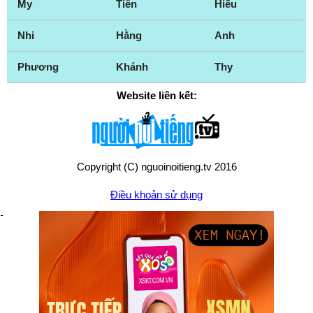
My
Tiên
Hiếu
Nhi
Hằng
Anh
Phương
Khánh
Thy
Website liên kết:
Copyright (C) nguoinoitieng.tv 2016
Điều khoản sử dụng
Chính sách quyền riêng tư