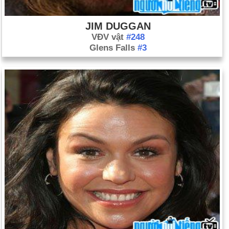
JIM DUGGAN
VĐV vật
#248
Glens Falls
#3