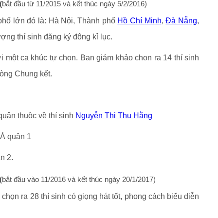
(
bắt đầu từ 11/2015 và kết thúc ngày 5/2/2016)
phố lớn đó là: Hà Nội, Thành phố
Hồ Chí Minh
,
Đà Nẵng
,
ợng thí sinh đăng ký đông kỉ lục.
ới một ca khúc tự chọn. Ban giám khảo chon ra 14 thí sinh
vòng Chung kết.
uân thuộc về thí sinh
Nguyễn Thị Thu Hằng
 Á quân 1
n 2.
(
bắt đầu vào 11/2016 và kết thúc ngày 20/1/2017)
họn ra 28 thí sinh có giọng hát tốt, phong cách biểu diễn