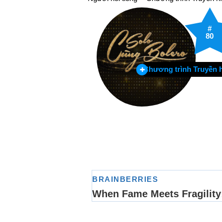
#
80
Chương trình Truyền 