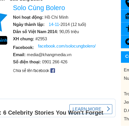
Solo Cùng Bolero
Nơi hoạt động:
Hồ Chí Minh
Ngày thành lập:
14-11
-2014 (12 tuổi)
Dân số Việt Nam 2014:
90,05 triệu
XH chung:
#2953
hình
facebook.com/solocungbolero/
Facebook:
Email:
media@khangmedia.vn
C
Số điện thoại:
0901 266 426
Em
Nu
Tr
Je
D.
Th