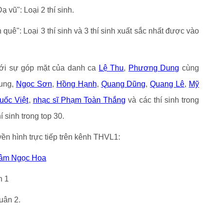
vũ": Loại 2 thí sinh.
uê": Loại 3 thí sinh và 3 thí sinh xuất sắc nhất được vào
với sự góp mặt của danh ca
Lệ Thu
,
Phương Dung
cùng
hung,
Ngọc Sơn
,
Hồng Hạnh
,
Quang Dũng
,
Quang Lê
,
Mỹ
uốc Việt
,
nhạc sĩ Phạm Toàn Thắng
và các thí sinh trong
 sinh trong top 30.
n hình trực tiếp trên kênh THVL1:
âm Ngọc Hoa
n 1
uân 2.