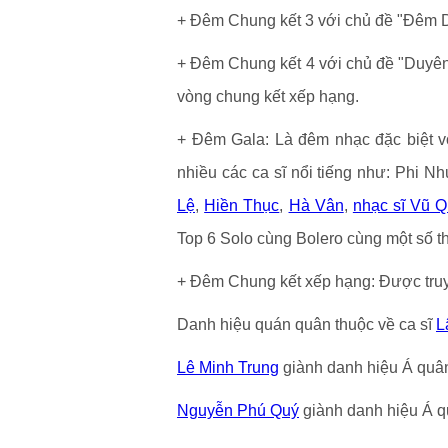
+ Đêm Chung kết 3 với chủ đề "Đêm Dạ 
+ Đêm Chung kết 4 với chủ đề "Duyên q
vòng chung kết xếp hạng.
+ Đêm Gala: Là đêm nhạc đặc biệt 
nhiều các ca sĩ nổi tiếng như: Phi N
Lệ
,
Hiền Thục
,
Hà Vân
,
nhạc sĩ Vũ Q
Top 6 Solo cùng Bolero cùng một số thí
+ Đêm Chung kết xếp hạng: Được truyề
Danh hiệu quán quân thuộc về ca sĩ
L
Lê Minh Trung
giành danh hiệu Á quâ
Nguyễn Phú Quý
giành danh hiệu Á q