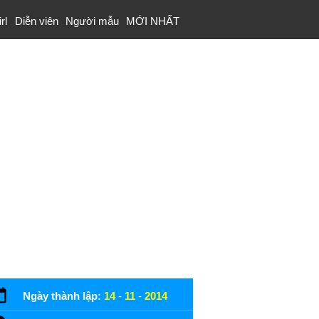
rl
Diễn viên
Người mẫu
MỚI NHẤT
Ngày thành lập:
14
-
11
-
2014