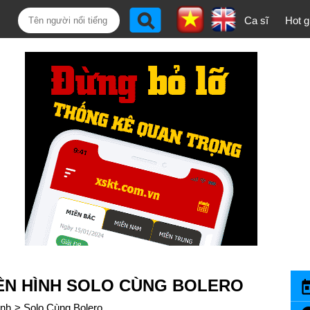
Ca sĩ
Hot gi
ỀN HÌNH SOLO CÙNG BOLERO
ình
>
Solo Cùng Bolero