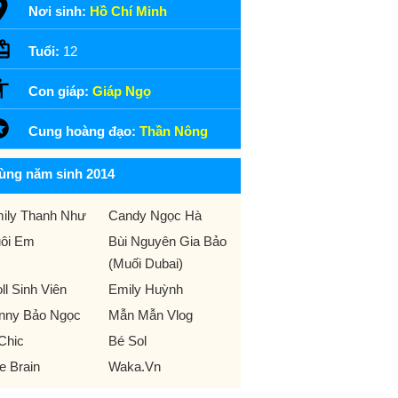
Nơi sinh:
Hồ Chí Minh
Tuổi:
12
Con giáp:
Giáp Ngọ
Cung hoàng đạo:
Thần Nông
ùng năm sinh 2014
ily Thanh Như
Candy Ngọc Hà
ôi Em
Bùi Nguyên Gia Bảo
(Muối Dubai)
oll Sinh Viên
Emily Huỳnh
nny Bảo Ngọc
Mẫn Mẫn Vlog
Chic
Bé Sol
e Brain
Waka.Vn