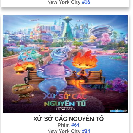
New York City
#16
XỨ SỞ CÁC NGUYÊN TỐ
Phim
#64
New York City
#34