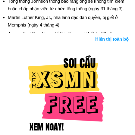
Tổng thống Johnson thông báo rằng ông sẽ không tìm kiếm
hoặc chấp nhận việc từ chức tổng thống (ngày 31 tháng 3).
Martin Luther King, Jr., nhà lãnh đạo dân quyền, bị giết ở
Memphis (ngày 4 tháng 4).
James Earl Ray, bị truy tố tội giết vua, bị kết án 99 năm.
Hiển thị toàn bộ
Sen. Robert F. Kennedy bị bắn và bị thương nặng tại khách
sạn Los Angeles sau chiến thắng sơ bộ ở California (ngày 5
tháng 6) — ngày 6 tháng 6. Bối cảnh: Dòng thời gian của bi
kịch Kennedy
Ngày sinh Dina Meyer (22-12) trong lịch sử
Ngày 22-12 năm 1772:
Các nhà truyền giáo Moravian xây
dựng ngôi trường học đầu tiên ở phía tây Dãy núi Allegheny,
Schoenbrunn, Ohio
Ngày 22-12 năm 1807:
Quốc hội Hoa Kỳ đã thông qua Đạo
luật Cấm vận.
Ngày 22-12 năm 1864:
Trong cuộc Nội chiến, tướng Liên minh
William T. Sherman đã gửi một thông điệp tới Tổng thống