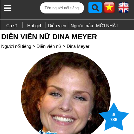
Ca sĩ
Hot girl
Diễn viên
Người mẫu
MỚI NHẤT
DIỄN VIÊN NỮ DINA MEYER
Người nổi tiếng
>
Diễn viên nữ
>
Dina Meyer
#
738