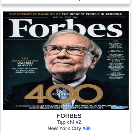
FORBES
Tạp chí
#2
New York City
#30