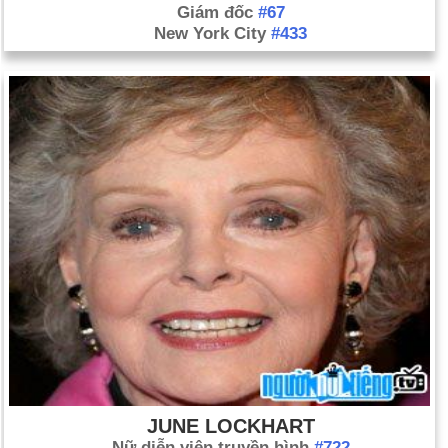
Giám đốc
#67
New York City
#433
JUNE LOCKHART
Nữ diễn viên truyền hình
#722