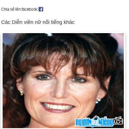
Lincoln rằng, "Tôi xin được giới thiệu thành phố Savannah như
một món quà Giáng sinh."
Ngày 22-12 năm 1894:
Sĩ quan quân đội Pháp, Đại úy Alfred
Các Diễn viên nữ nổi tiếng khác
Dreyfus bị kết tội phản quốc trong một cuộc đấu tranh của tòa
án.
Ngày 22-12 năm 1989:
Nhà viết kịch Samuel Beckett qua đời
ở tuổi 83.
Ngày 22-12 năm 2001:
Hamid Karzai tuyên thệ nhậm chức
tổng thống Afghanistan.
Ngày 22-12 năm 2010:
Tổng thống Obama chính thức bãi bỏ
chính sách quân sự "Đừng hỏi, đừng nói".