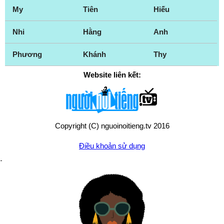
Yonkers
My
Tiên
Hiếu
Nhi
Hằng
Anh
Phương
Khánh
Thy
Website liên kết:
Copyright (C) nguoinoitieng.tv 2016
Điều khoản sử dụng
Chính sách quyền riêng tư