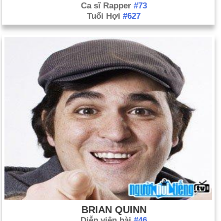
Ca sĩ Rapper
#73
Tuổi Hợi
#627
BRIAN QUINN
Diễn viên hài
#46