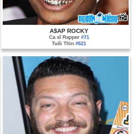
A$AP ROCKY
Ca sĩ Rapper
#71
Tuổi Thìn
#621