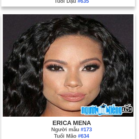
Tuổi Dậu
#635
ERICA MENA
Người mẫu
#173
Tuổi Mão
#634