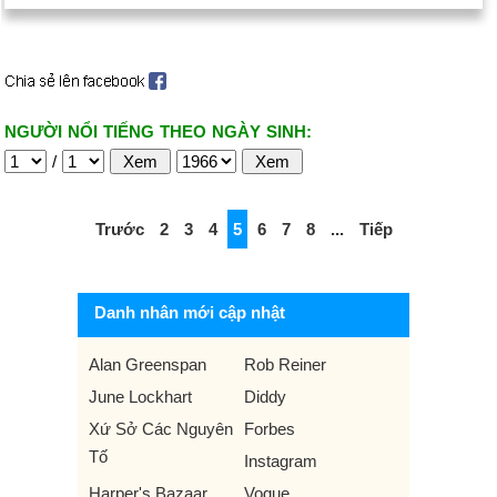
NGƯỜI NỔI TIẾNG THEO NGÀY SINH:
/
Trước
2
3
4
5
6
7
8
...
Tiếp
Danh nhân mới cập nhật
Alan Greenspan
Rob Reiner
June Lockhart
Diddy
Xứ Sở Các Nguyên
Forbes
Tố
Instagram
Harper's Bazaar
Vogue