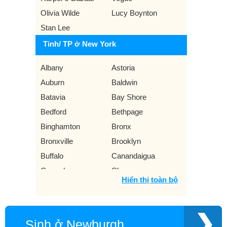
Olivia Wilde
Lucy Boynton
Stan Lee
Tỉnh/ TP ở New York
Albany
Astoria
Auburn
Baldwin
Batavia
Bay Shore
Bedford
Bethpage
Binghamton
Bronx
Bronxville
Brooklyn
Buffalo
Canandaigua
Carmel
Chappaqua
Hiển thị toàn bộ
Constable
East Meadow
Elmira
Floral Park
Fredonia
Garden City
Sinh ở Newburgh