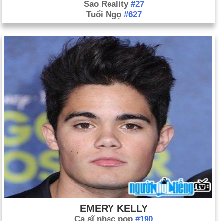
Sao Reality
#27
Tuổi Ngọ
#627
EMERY KELLY
Ca sĩ nhạc pop
#190