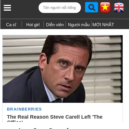
Ca sĩ
Hot girl
Diễn viên
Người mẫu
MỚI NHẤT