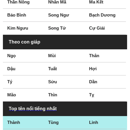
Thần Nông
Nhân Mã
Ma Kết
Port Chester
Poughkeepsie
Queens
Rhinebeck
Bảo Bình
Song Ngư
Bạch Dương
Rochester
Rockville Centre
Kim Ngưu
Song Tử
Cự Giải
Rome
Roosevelt
Scarsdale
Schenectady
Theo con giáp
Smithtown
South Bronx
Ngọ
Mùi
Thân
Southampton
Springville
Staten Island
Stony Brook
Dậu
Tuất
Hợi
Suffern
Syosset
Tý
Syracuse
Sửu
The Bronx
Dần
Town Of Hempstead
Town Of Rye
Mão
Thìn
Tỵ
Troy
Utica
Valley Stream
West Islip
Top tên nổi tiếng nhất
West Point
Westbury
Thành
Tùng
Linh
White Plains
Woodstock