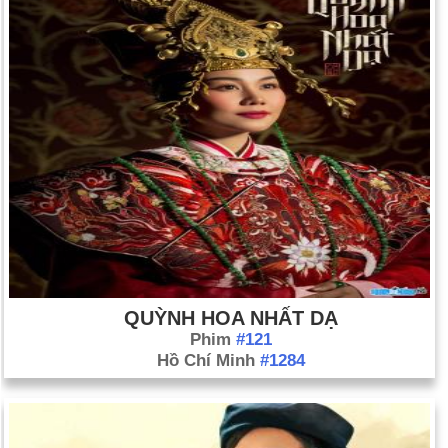
QUỲNH HOA NHẤT DẠ
Phim
#121
Hồ Chí Minh
#1284