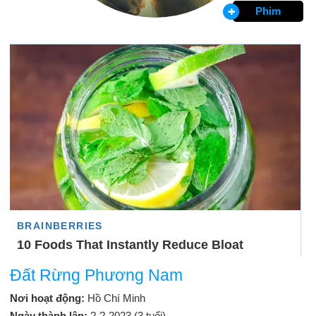
Phim
Đất Rừng Phương Nam
Nơi hoạt động:
Hồ Chí Minh
Ngày thành lập:
?-?-2023 (3 tuổi)