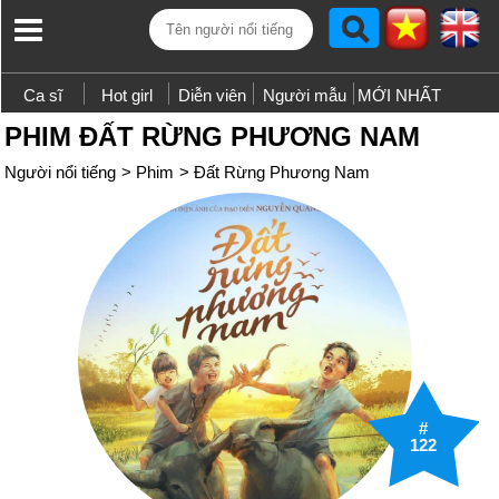
Ca sĩ
Hot girl
Diễn viên
Người mẫu
MỚI NHẤT
PHIM ĐẤT RỪNG PHƯƠNG NAM
Người nổi tiếng
>
Phim
>
Đất Rừng Phương Nam
#
122