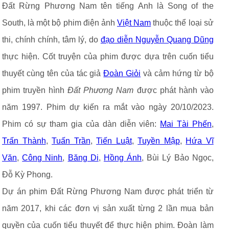
Đất Rừng Phương Nam tên tiếng Anh là Song of the
South, là một bộ phim điện ảnh
Việt Nam
thuộc thể loại sử
thi, chính chính, tâm lý, do
đạo diễn Nguyễn Quang Dũng
thực hiện. Cốt truyện của phim được dựa trên cuốn tiểu
thuyết cùng tên của tác giả
Đoàn Giỏi
và cảm hứng từ bộ
phim truyền hình
Đất Phương Nam
được phát hành vào
năm 1997. Phim dự kiến ra mắt vào ngày 20/10/2023.
Phim có sự tham gia của dàn diễn viên:
Mai Tài Phến
,
Trấn Thành
,
Tuấn Trần
,
Tiến Luật
,
Tuyền Mập
,
Hứa Vĩ
Văn
,
Công Ninh
,
Băng Di
,
Hồng Ánh
, Bùi Lý Bảo Ngọc,
Đỗ Kỳ Phong.
Dự án phim Đất Rừng Phương Nam được phát triển từ
năm 2017, khi các đơn vị sản xuất từng 2 lần mua bản
quyền của cuốn tiểu thuyết để thực hiện phim. Đoàn làm