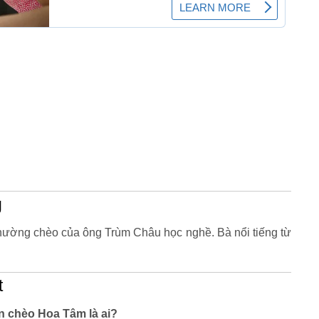
g
hường chèo của ông Trùm Châu học nghề. Bà nổi tiếng từ
t
ên chèo Hoa Tâm là ai?