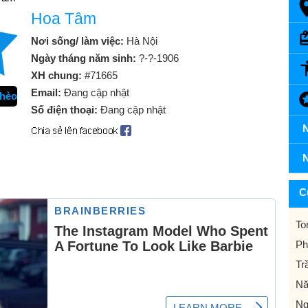
Hoa Tâm
Nơi sống/ làm việc:
Hà Nội
Ngày tháng năm sinh:
?-?-1906
XH chung:
#71665
Email:
Đang cập nhật
chèo
Số điện thoại:
Đang cập nhật
N
N
C
To
Ph
Tr
Nă
Ng