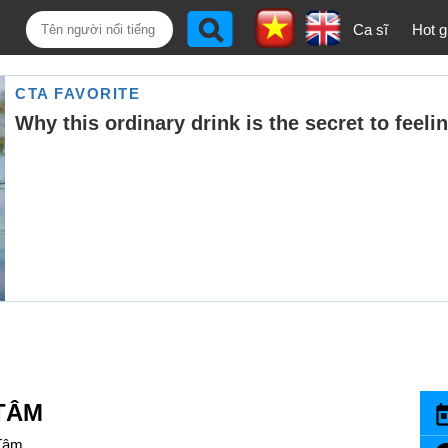
Ca sĩ
Hot gi
 TÂM
Tâm