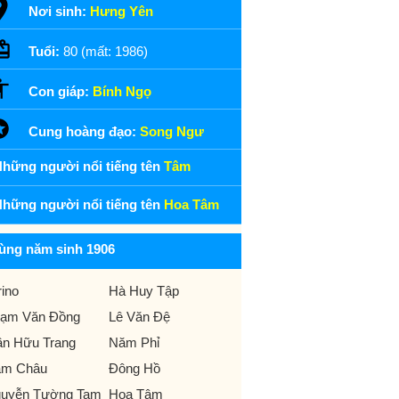
Nơi sinh:
Hưng Yên
Tuổi:
80 (mất: 1986)
Con giáp:
Bính Ngọ
Cung hoàng đạo:
Song Ngư
hững người nổi tiếng tên
Tâm
hững người nổi tiếng tên
Hoa Tâm
ùng năm sinh 1906
rino
Hà Huy Tập
ạm Văn Đồng
Lê Văn Đệ
ần Hữu Trang
Năm Phỉ
m Châu
Đông Hồ
uyễn Tường Tam
Hoa Tâm