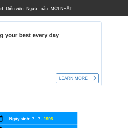
rl
Diễn viên
Người mẫu
MỚI NHẤT
Ngày sinh:
? - ? -
1906