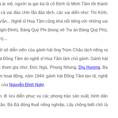
ả ái mộ, người ta gọi bà là cô Định là Minh Tâm rồi thành
 vai đào chín lẫn đào lệch, các vai diễn như: Thị Kính,
ân... Nghệ sĩ Hoa Tâm cũng khá nổi tiếng với những vai
ghi Đình), Bàng Quý Phi (trong vở Tra án Bàng Quý Phi),
....
số diễn viên của gánh hát ông Trùm Châu tách riêng ra
át Đồng Tâm do nghệ sĩ Hoa Tâm làm chủ gánh. Gánh hát
hác tham gia như: Đức Ngà, Phụng Nhung,
Dịu Hương
, Ba
m hoạt động, năm 1944, gánh hát Đồng Tâm tan rã, nghệ
h của
Nguyễn Đình Nghị
.
 đi lưu diễn phục vụ các phong trào sản xuất, bình dân
uân, Bà Bá đóng thuế nông nghiệp, Lấy chồng biết chữ là