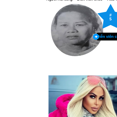
#
5
Diễn viên 