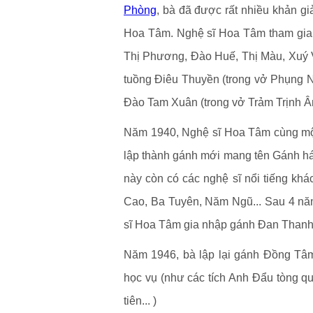
Phòng
, bà đã được rất nhiều khản gi
Hoa Tâm. Nghệ sĩ Hoa Tâm tham gia cả
Thị Phương, Đào Huế, Thị Màu, Xuý V
tuồng Điêu Thuyền (trong vở Phụng N
Đào Tam Xuân (trong vở Trảm Trịnh Ân)
Năm 1940, Nghệ sĩ Hoa Tâm cùng một 
lập thành gánh mới mang tên Gánh h
này còn có các nghệ sĩ nổi tiếng k
Cao, Ba Tuyên, Năm Ngũ... Sau 4 nă
sĩ Hoa Tâm gia nhập gánh Đan Than
Năm 1946, bà lập lại gánh Đồng Tâm,
học vụ (như các tích Anh Đẩu tòng q
tiên... )