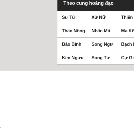
Theo cung hoàng đạo
Sư Tử
Xử Nữ
Thiên
Thần Nông
Nhân Mã
Ma Kế
Bảo Bình
Song Ngư
Bạch
Kim Ngưu
Song Tử
Cự Gi