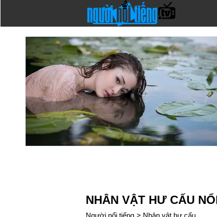
NHÂN VẬT HƯ CẤU NỔI
Người nổi tiếng
>
Nhân vật hư cấu