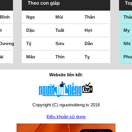
Theo con giáp
Top
 Bình
Ngọ
Mùi
Thân
Thà
t
Dậu
Tuất
Hợi
My
 Dương
Tý
Sửu
Dần
Nhi
ải
Mão
Thìn
Tỵ
Ph
Website liên kết:
Copyright (C) nguoinoitieng.tv 2016
Điều khoản sử dụng