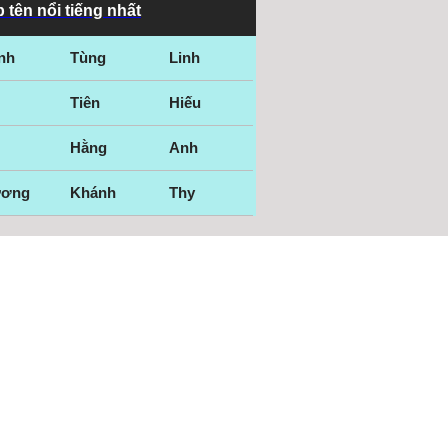
 tên nổi tiếng nhất
nh
Tùng
Linh
Tiên
Hiếu
Hằng
Anh
ương
Khánh
Thy