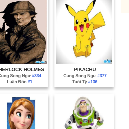
tr
Nh
Th
VĐ
Ch
Di
th
Ng
HERLOCK HOLMES
PIKACHU
Ng
Cung Song Ngư
#334
Cung Song Ngư
#377
Luân Đôn
#1
Tuổi Tý
#136
VĐ
Cô
Ga
Lự
hợ
Ph