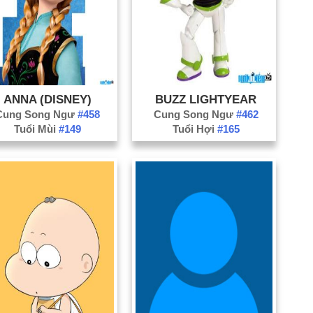
Th
VĐ
VĐ
Bi
ANNA (DISNEY)
BUZZ LIGHTYEAR
Cung Song Ngư
#458
Cung Song Ngư
#462
Tuổi Mùi
#149
Tuổi Hợi
#165