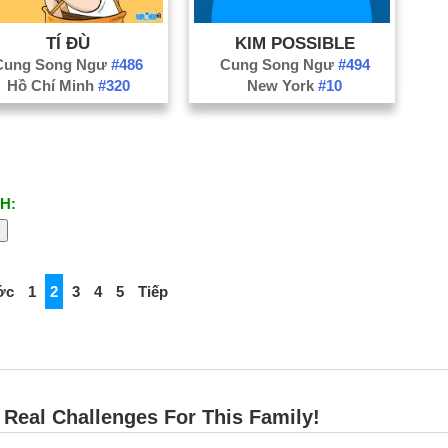
TÍ ĐÙ
KIM POSSIBLE
Cung Song Ngư
#486
Cung Song Ngư
#494
Hồ Chí Minh
#320
New York
#10
H:
ớc
1
2
3
4
5
Tiếp