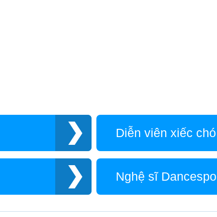
Diễn viên xiếc chó
Nghệ sĩ Dancespo