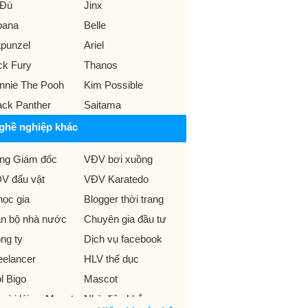
 Đù
Jinx
ana
Belle
punzel
Ariel
ck Fury
Thanos
nnie The Pooh
Kim Possible
ack Panther
Saitama
ghề nghiệp khác
ng Giám đốc
VĐV bơi xuồng
V đấu vật
VĐV Karatedo
học gia
Blogger thời trang
n bộ nhà nước
Chuyên gia đầu tư
ng ty
Dịch vụ facebook
eelancer
HLV thể dục
ol Bigo
Mascot
ười lái xe Monster
Nhà điêu khắc