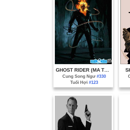
GHOST RIDER (MA TỐC ĐỘ)
S
Cung Song Ngư
#330
Tuổi Hợi
#123