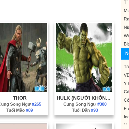
Tí
Mo
Ra
Ni
Wi
Bl
N
Tổ
VĐ
Y 
Cá
THOR
HULK (NGƯỜI KHỔNG LỒ XANH)
Cô
Cung Song Ngư
#265
Cung Song Ngư
#300
Fr
Tuổi Mão
#89
Tuổi Dần
#93
Id
Ng