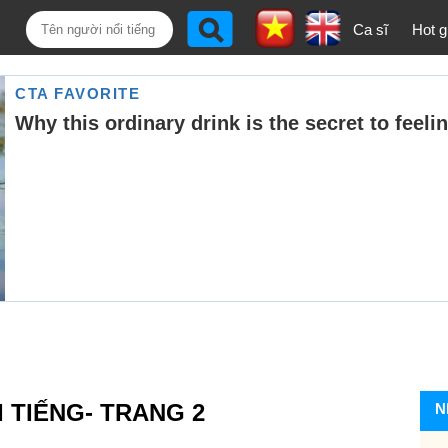
Ca sĩ
Hot gi
 TIẾNG- TRANG 2
N