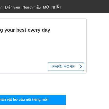
rl
Diễn viên
Người mẫu
MỚI NHẤT
hân vật hư cấu nổi tiếng mới